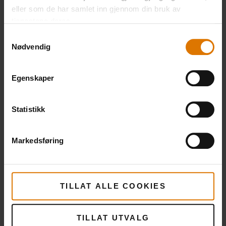
eller som de har samlet inn gjennom din bruk av
tjenestene deres.
Samtykkevalg
PRINT THIS LIST
Nødvendig
Egenskaper
Statistikk
Gjør det enkelt
Markedsføring
Anbefalt tilbehør
TILLAT ALLE COOKIES
TILLAT UTVALG