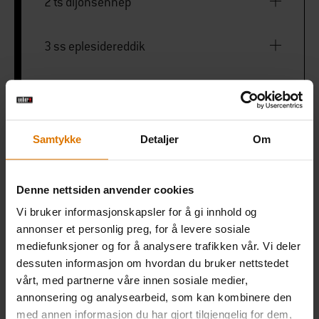
2 ts dijonsennep
3 ss eplesidereddik
4 ss olivenolje
2 ts lønnesirup eller flytende honning
Samtykke
Detaljer
Om
1 hvitløksfedd
Denne nettsiden anvender cookies
Vi bruker informasjonskapsler for å gi innhold og
1/2 ts salt
annonser et personlig preg, for å levere sosiale
mediefunksjoner og for å analysere trafikken vår. Vi deler
dessuten informasjon om hvordan du bruker nettstedet
Litt pepper
vårt, med partnerne våre innen sosiale medier,
annonsering og analysearbeid, som kan kombinere den
med annen informasjon du har gjort tilgjengelig for dem,