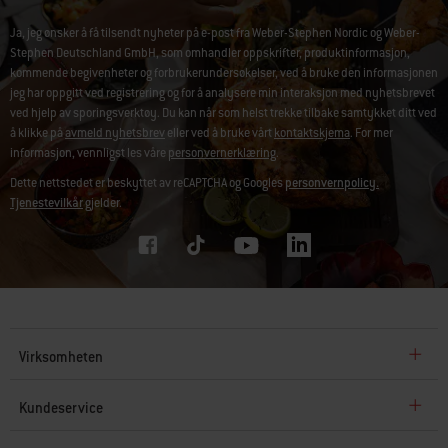
Ja, jeg ønsker å få tilsendt nyheter på e-post fra Weber-Stephen Nordic og Weber-
Stephen Deutschland GmbH, som omhandler oppskrifter, produktinformasjon,
kommende begivenheter og forbrukerundersøkelser, ved å bruke den informasjonen
jeg har oppgitt ved registrering og for å analysere min interaksjon med nyhetsbrevet
ved hjelp av sporingsverktøy. Du kan når som helst trekke tilbake samtykket ditt ved
å klikke på
avmeld nyhetsbrev
eller ved å bruke vårt
kontaktskjema
. For mer
informasjon, vennligst les våre
personvernerklæring
.
Dette nettstedet er beskyttet av reCAPTCHA og Googles
personvernpolicy.
Tjenestevilkår
gjelder.
Virksomheten
Kundeservice