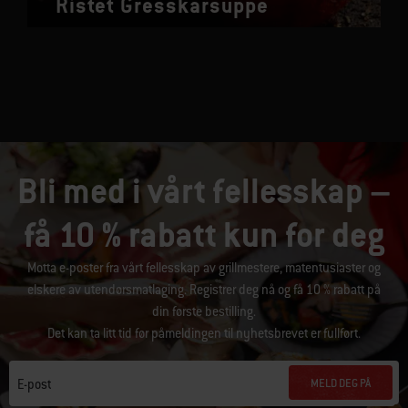
Ristet Gresskarsuppe
Bli med i vårt fellesskap –
få 10 % rabatt kun for deg
Motta e-poster fra vårt fellesskap av grillmestere, matentusiaster og
elskere av utendørsmatlaging. Registrer deg nå og få 10 % rabatt på
din første bestilling.
Det kan ta litt tid før påmeldingen til nyhetsbrevet er fullført.
MELD DEG PÅ
E-post