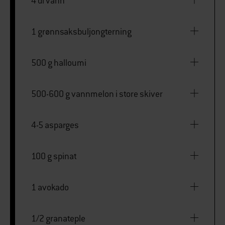
4 dl vann
1 grønnsaksbuljongterning
500 g halloumi
500-600 g vannmelon i store skiver
4-5 asparges
100 g spinat
1 avokado
1/2 granateple