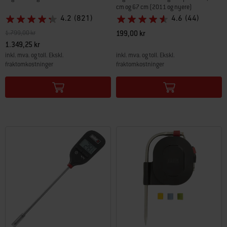
cm og 67 cm (2011 og nyere)
4.2
(821)
4.6
(44)
Pris redusert fra
til
1.799,00 kr
199,00 kr
1.349,25 kr
inkl. mva. og toll. Ekskl.
inkl. mva. og toll. Ekskl.
fraktomkostninger
fraktomkostninger
Color Options
Color Options