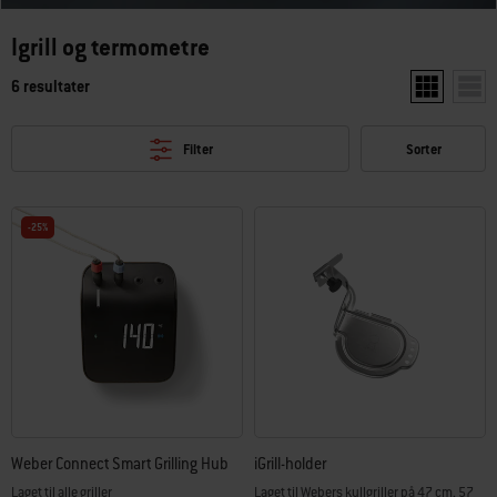
Igrill og termometre
6 resultater
Vis to produ
Vis e
Filter
Sorter
-25%
Weber Connect Smart Grilling Hub
iGrill-holder
Laget til alle griller
Laget til Webers kullgriller på 47 cm, 57