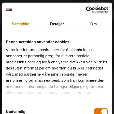
SMART TILBEHØR
Grill med ekte smartfunksjoner
Samtykke
Detaljer
Om
Grill trygt med Webers smarte tilbehør. Se status for maten din
når som helst – og vær sikret et perfekt resultat hver gang.
Denne nettsiden anvender cookies
Vi bruker informasjonskapsler for å gi innhold og
annonser et personlig preg, for å levere sosiale
mediefunksjoner og for å analysere trafikken vår. Vi deler
dessuten informasjon om hvordan du bruker nettstedet
vårt, med partnerne våre innen sosiale medier,
annonsering og analysearbeid, som kan kombinere den
med annen informasjon du har gjort tilgjengelig for dem,
eller som de har samlet inn gjennom din bruk av
tjenestene deres.
Samtykkevalg
Nødvendig