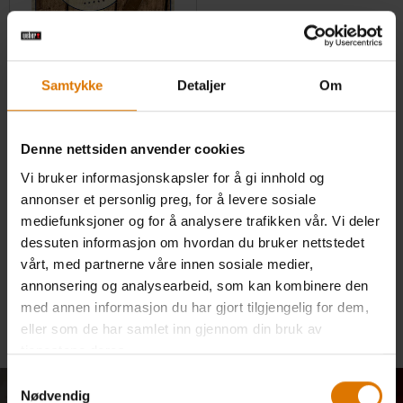
Samtykke
Detaljer
Om
WEBERS GRILLBIBEL – KOKEBOK
Denne nettsiden anvender cookies
0.0
(0)
Vi bruker informasjonskapsler for å gi innhold og
549,00 kr
annonser et personlig preg, for å levere sosiale
inkl. mva. og toll. Ekskl.
fraktomkostninger
mediefunksjoner og for å analysere trafikken vår. Vi deler
Color Options
dessuten informasjon om hvordan du bruker nettstedet
Varsle meg
vårt, med partnerne våre innen sosiale medier,
annonsering og analysearbeid, som kan kombinere den
med annen informasjon du har gjort tilgjengelig for dem,
eller som de har samlet inn gjennom din bruk av
tjenestene deres.
Samtykkevalg
Nødvendig