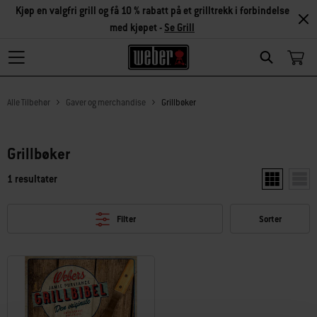
Kjøp en valgfri grill og få 10 % rabatt på et grilltrekk i forbindelse
med kjøpet -
Se Grill
Search
Alle Tilbehør
Gaver og merchandise
Grillbøker
Grillbøker
1 resultater
Vis to produ
Vis e
Filter
Sorter