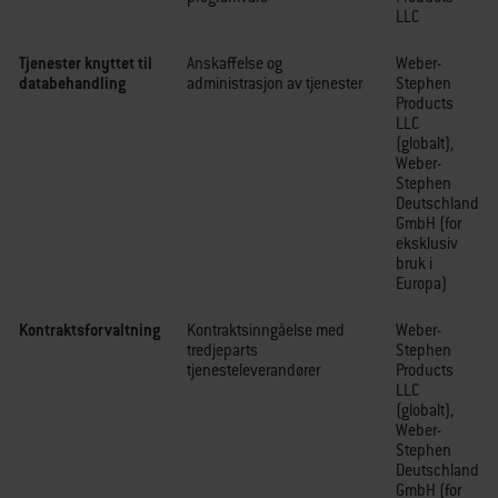
LLC
Tjenester knyttet til
Anskaffelse og
Weber-
databehandling
administrasjon av tjenester
Stephen
Products
LLC
(globalt),
Weber-
Stephen
Deutschland
GmbH (for
eksklusiv
bruk i
Europa)
Kontraktsforvaltning
Kontraktsinngåelse med
Weber-
tredjeparts
Stephen
tjenesteleverandører
Products
LLC
(globalt),
Weber-
Stephen
Deutschland
GmbH (for