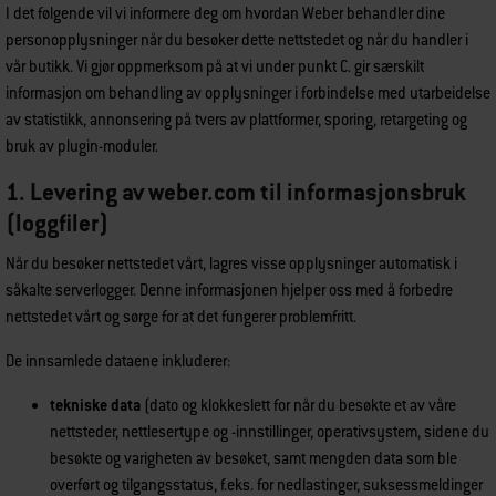
I det følgende vil vi informere deg om hvordan Weber behandler dine
personopplysninger når du besøker dette nettstedet og når du handler i
vår butikk. Vi gjør oppmerksom på at vi under punkt C. gir særskilt
informasjon om behandling av opplysninger i forbindelse med utarbeidelse
av statistikk, annonsering på tvers av plattformer, sporing, retargeting og
bruk av plugin-moduler.
1. Levering av weber.com til informasjonsbruk
(loggfiler)
Når du besøker nettstedet vårt, lagres visse opplysninger automatisk i
såkalte serverlogger. Denne informasjonen hjelper oss med å forbedre
nettstedet vårt og sørge for at det fungerer problemfritt.
De innsamlede dataene inkluderer:
tekniske data
(dato og klokkeslett for når du besøkte et av våre
nettsteder, nettlesertype og -innstillinger, operativsystem, sidene du
besøkte og varigheten av besøket, samt mengden data som ble
overført og tilgangsstatus, f.eks. for nedlastinger, suksessmeldinger