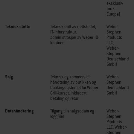
eksklusiv
bruk i
Europa)
Teknisk støtte
Teknisk drift av nettstedet,
Weber-
IT-infrastruktur,
Stephen
administrasjon av Weber-ID-
Products
kontoer
LLC,
Weber-
Stephen
Deutschland
GmbH
Salg
Teknisk og kommersiell
Weber-
håndtering av butikken og
Stephen
bookingsystemet for Weber
Deutschland
Grill-kurset, inkludert
GmbH
betaling og retur
Datahåndtering
Tilgang til analysedata og
Weber-
loggfiler
Stephen
Products
LLC, Weber-
Stephen