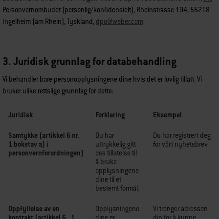
Personvernombudet (personlig/konfidensielt)
, Rheinstrasse 194, 55218
Ingelheim (am Rhein), Tyskland,
dpo@weber.com
.
3. Juridisk grunnlag for databehandling
Vi behandler bare personopplysningene dine hvis det er lovlig tillatt. Vi
bruker ulike rettslige grunnlag for dette:
Juridisk
Forklaring
Eksempel
Samtykke (artikkel 6 nr.
Du har
Du har registrert deg
1 bokstav a) i
uttrykkelig gitt
for vårt nyhetsbrev.
personvernforordningen)
oss tillatelse til
å bruke
opplysningene
dine til et
bestemt formål.
Oppfyllelse av en
Opplysningene
Vi trenger adressen
kontrakt (artikkel 6 . 1
dine er
din for å kunne