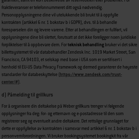
garantien, samt en kort beskrivelse av reservedelen eller problemet. For
fraktleveranser er telefonnummeret ditt også nødvendig.
Personopplysningene dine vil utelukkende bli brukt til å oppfylle
kontrakten (artikkel 6 nr. 1 bokstav b i GDPR), dvs. til å behandle
forespørselen din og levere varene. Etter at behandlingen er fullført, vil
opplysningene dine bli slettet, forutsatt at det ikke foreligger noen juridiske
forpliktelser til å oppbevare dem. For
teknisk behandling
bruker vi det sikre
billettsystemet til vår databehandler Zendesk Inc. 1019 Market Street, San
Francisco, CA 94103, et selskap med base i USA som er sertifisert i
henhold til EU-US Data Privacy Framework og dermed garanterer de høyeste
standarder for databeskyttelse (
https://www.zendesk.com/trust-
center/#
).
d) Påmelding til grillkurs
For å organisere din deltakelse på Weber grillkurs trenger vi følgende
opplysninger fra deg: for- og etternavn og e-postadresse til den som
registrerer seg og eventuelt andre deltakere. Det rettslige grunnlaget for
dette er oppfyllelse av kontrakten i samsvar med artikkel 6 nr. 1 bokstav b i
personvernforordningen. Vi bruker bookingsystemet bookingkit fra vår