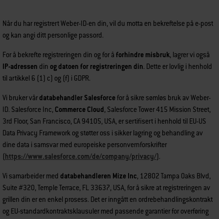
Når du har registrert Weber-ID-en din, vil du motta en bekreftelse på e-post
og kan angi ditt personlige passord.
For å bekrefte registreringen din og for å
forhindre misbruk
, lagrer vi også
IP-adressen
din
og datoen for registreringen din
. Dette er lovlig i henhold
til artikkel 6 (1) c) og (f) i GDPR.
Vi bruker vår
databehandler Salesforce
for å sikre sømløs bruk av Weber-
ID. Salesforce Inc,
Commerce Cloud
, Salesforce Tower 415 Mission Street,
3rd Floor, San Francisco, CA 94105, USA, er sertifisert i henhold til EU-US
Data Privacy Framework og støtter oss i sikker lagring og behandling av
dine data i samsvar med europeiske personvernforskrifter
(
https://www.salesforce.com/de/company/privacy/
).
Vi samarbeider med
databehandleren Mize Inc
, 12802 Tampa Oaks Blvd,
Suite #320, Temple Terrace, FL 33637, USA, for å sikre at registreringen av
grillen din er en enkel prosess. Det er inngått en ordrebehandlingskontrakt
og EU-standardkontraktsklausuler med passende garantier for overføring