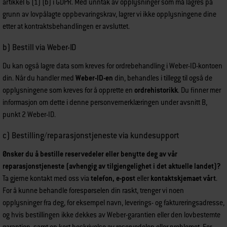
artikkel 6 (1) (b) i GDPR. Med unntak av opplysninger som må lagres på
grunn av lovpålagte oppbevaringskrav, lagrer vi ikke opplysningene dine
etter at kontraktsbehandlingen er avsluttet.
b) Bestill via Weber-ID
Du kan også lagre data som kreves for ordrebehandling i Weber-ID-kontoen
din. Når du handler med
Weber-ID-en
din, behandles i tillegg til også de
opplysningene som kreves for å opprette en
ordrehistorikk
. Du finner mer
informasjon om dette i denne personvernerklæringen under avsnitt B,
punkt 2 Weber-ID.
c) Bestilling/reparasjonstjeneste via kundesupport
Ønsker du å bestille reservedeler eller benytte deg av vår
reparasjonstjeneste (avhengig av tilgjengelighet i det aktuelle landet)?
Ta gjerne kontakt med oss via
telefon, e-post
eller
kontaktskjemaet vårt
.
For å kunne behandle forespørselen din raskt, trenger vi noen
opplysninger fra deg, for eksempel navn, leverings- og faktureringsadresse,
og hvis bestillingen ikke dekkes av Weber-garantien eller den lovbestemte