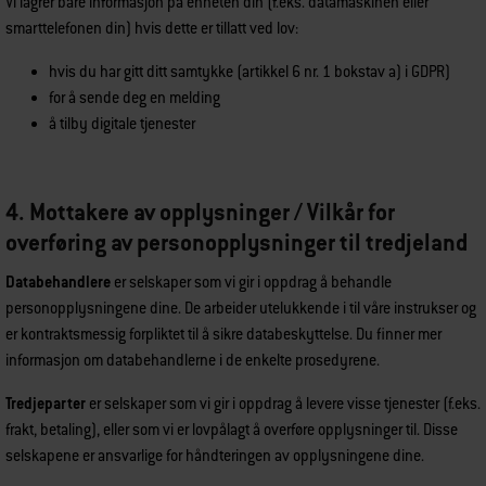
Vi lagrer bare informasjon på enheten din (f.eks. datamaskinen eller
smarttelefonen din) hvis dette er tillatt ved lov:
hvis du har gitt ditt samtykke (artikkel 6 nr. 1 bokstav a) i GDPR)
for å sende deg en melding
å tilby digitale tjenester
4. Mottakere av opplysninger / Vilkår for
overføring av personopplysninger til tredjeland
Databehandlere
er selskaper som vi gir i oppdrag å behandle
personopplysningene dine. De arbeider utelukkende i til våre instrukser og
er kontraktsmessig forpliktet til å sikre databeskyttelse. Du finner mer
informasjon om databehandlerne i de enkelte prosedyrene.
Tredjeparter
er selskaper som vi gir i oppdrag å levere visse tjenester (f.eks.
frakt, betaling), eller som vi er lovpålagt å overføre opplysninger til. Disse
selskapene er ansvarlige for håndteringen av opplysningene dine.