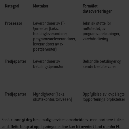
Kategori
Mottaker
Formålet
dataoverføringen
Prosessor
Leverandører av IT-
Teknisk støtte for
tjenester (f.eks.
nettstedet, av
hostingleverandører,
programvareløsninger,
programvareleverandører,
varehåndtering
leverandører av e-
posttjenester)
Tredjeparter
Leverandører av
Behandle betalinger og
betalingstjenester
sende bestilte varer
Tredjeparter
Myndigheter (f.eks.
Oppfyllelse av lovpålagte
skattekontor, tollvesen)
rapporteringsforpliktelser
For å kunne gi deg best mulig service samarbeider vi med partnere i ulike
land. Dette betyr at opplysningene dine kan bli overført land utenfor EU.