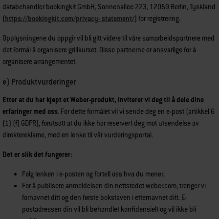
databehandler bookingkit GmbH, Sonnenallee 223, 12059 Berlin, Tyskland
(
https://bookingkit.com/privacy- statement/
) for registrering.
Opplysningene du oppgir vil bli gitt videre til våre samarbeidspartnere med
det formål å organisere grillkurset. Disse partnerne er ansvarlige for å
organisere arrangementet.
e) Produktvurderinger
Etter at du har kjøpt et Weber-produkt, inviterer vi deg til å dele dine
erfaringer med oss
. For dette formålet vil vi sende deg en e-post (artikkel 6
(1) (f) GDPR), forutsatt at du ikke har reservert deg mot utsendelse av
direktereklame, med en lenke til vår vurderingsportal.
Det er slik det fungerer:
Følg lenken i e-posten og fortell oss hva du mener.
For å publisere anmeldelsen din nettstedet weber.com, trenger vi
fornavnet ditt og den første bokstaven i etternavnet ditt. E-
postadressen din vil bli behandlet konfidensielt og vil ikke bli