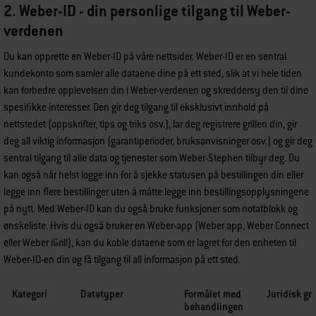
2. Weber-ID - din personlige tilgang til Weber-
verdenen
Du kan opprette en Weber-ID på våre nettsider. Weber-ID er en sentral
kundekonto som samler alle dataene dine på ett sted, slik at vi hele tiden
kan forbedre opplevelsen din i Weber-verdenen og skreddersy den til dine
spesifikke interesser. Den gir deg tilgang til eksklusivt innhold på
nettstedet (oppskrifter, tips og triks osv.), lar deg registrere grillen din, gir
deg all viktig informasjon (garantiperioder, bruksanvisninger osv.) og gir deg
sentral tilgang til alle data og tjenester som Weber-Stephen tilbyr deg. Du
kan også når helst logge inn for å sjekke statusen på bestillingen din eller
legge inn flere bestillinger uten å måtte legge inn bestillingsopplysningene
på nytt. Med Weber-ID kan du også bruke funksjoner som notatblokk og
ønskeliste. Hvis du også bruker en Weber-app (Weber app, Weber Connect
eller Weber iGrill), kan du koble dataene som er lagret for den enheten til
Weber-ID-en din og få tilgang til all informasjon på ett sted.
Kategori
Datatyper
Formålet med
Juridisk gr
behandlingen