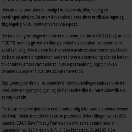
Hvis enkelte produkter er utsolgt i butikken vår, tilbyr vi deg en
varslingsfunksjon
. Så snart det ønskede
produktet er tilbake lager og
tilgjengelig
, vil du motta et varsel
via e-post
.
Det juridiske grunnlaget for dette er ditt samtykke (artikkel 6 (1) (a), artikkel
7 GDPR), som du gir ved å klikke på bekreftelseslenken i e-posten som
sendes til deg Hvis du som helst ønsker å avslutte abonnementet, klikker
du bare på avmeldingslenken nederst i hver e-postmelding eller på lenken
til kontaktskjemaet vårt nederst i hver e-postmelding. Oppgi hvilken
tjeneste du ønsker å avslutte abonnementet på.
Opplysningene dine vil automatisk bli slettet varslingsdatabasen vår når
produktet er tilgjengelig igjen og du har varslet eller du har trukket tilbake
samtykket ditt.
For å kunne levere tjenesten er det nødvendig å behandle e-postadressen
din i forbindelse med det forespurte produktet. Behandlingen av vår USA-
baserte, EU-US Data Privacy Framework-sertifiserte databehandler
Salesforce Inc, 415 Mission St FL 3, San Francisco, CA 94105, USA