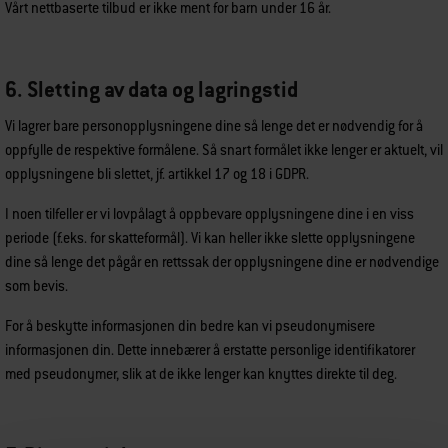
Vårt nettbaserte tilbud er ikke ment for barn under 16 år.
6. Sletting av data og lagringstid
Vi lagrer bare personopplysningene dine så lenge det er nødvendig for å
oppfylle de respektive formålene. Så snart formålet ikke lenger er aktuelt, vil
opplysningene bli slettet, jf. artikkel 17 og 18 i GDPR.
I noen tilfeller er vi lovpålagt å oppbevare opplysningene dine i en viss
periode (f.eks. for skatteformål). Vi kan heller ikke slette opplysningene
dine så lenge det pågår en rettssak der opplysningene dine er nødvendige
som bevis.
For å beskytte informasjonen din bedre kan vi pseudonymisere
informasjonen din. Dette innebærer å erstatte personlige identifikatorer
med pseudonymer, slik at de ikke lenger kan knyttes direkte til deg.