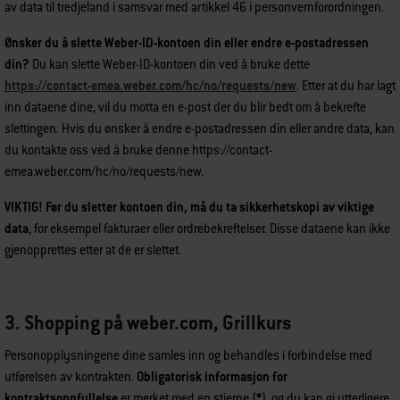
av data til tredjeland i samsvar med artikkel 46 i personvernforordningen.
Ønsker du å slette Weber-ID-kontoen din eller endre e-postadressen
din?
Du kan slette Weber-ID-kontoen din ved å bruke dette
https://contact-emea.weber.com/hc/no/requests/new
. Etter at du har lagt
inn dataene dine, vil du motta en e-post der du blir bedt om å bekrefte
slettingen. Hvis du ønsker å endre e-postadressen din eller andre data, kan
du kontakte oss ved å bruke denne https://contact-
emea.weber.com/hc/no/requests/new.
VIKTIG! Før du sletter kontoen din, må du ta sikkerhetskopi av viktige
data
, for eksempel fakturaer eller ordrebekreftelser. Disse dataene kan ikke
gjenopprettes etter at de er slettet.
3. Shopping på weber.com, Grillkurs
Personopplysningene dine samles inn og behandles i forbindelse med
utførelsen av kontrakten.
Obligatorisk informasjon for
kontraktsoppfyllelse
er merket med en stjerne (
*
), og du kan gi ytterligere