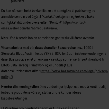
publisert.
Du kan når som helst trekke tilbake ditt samtykke til publisering av
anmeldelsen din ved å gå til "Kontakt"-seksjonen og trekke tilbake
samtykket ditt under overskriften "Kontakt"
https://contact-
emea.weber.com/hc/no/requests/new
.
Merk:
Ved å sende inn en anmeldelse godtar du vilkårene ovenfor.
Vi samarbeider med vår
databehandler Bazaarvoice Inc.
, 10901
Stonelake Blvd., Austin, Texas 78759, USA, for å administrere vurderingene
dine. Bazaarvoice er et amerikansk selskap som er sertifisert i henhold til
EU-US Data Privacy Framework og er underlagt EUs
databeskyttelsesforskrifter (
https://www.bazaarvoice.com/legal/privacy-
policy/
).
Hvorfor din mening teller:
Dine vurderinger hjelper oss med å kontinuerlig
forbedre produktene våre og støtter andre kunder i deres
kjøpsbeslutninger.
f) Varsling om produkter som er tilbake på lager