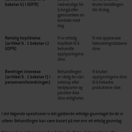
bokstav b) i GDPR)
nødvendige for
levere bestillingen
å inngå eller
din til deg.
gjennomføre en
kontrakt med
deg.
Rettslig forpliktelse
Vi er rettslig
Vi må oppbevare
(artikkel 6 . 1 bokstav c)
forpliktet til å
faktureringsdataene
GDPR)
behandle
dine.
opplysningene
dine.
Berettiget interesse
Behandlingen
Vi bruker
(artikkel 6 . 1 bokstav f) i
er viktig for vårt
opplysningene dine
personvernforordningen)
selskap eller
til å forbedre
tredjeparter og
produktene våre.
påvirker ikke
dine rettigheter.
I det følgende spesifiserer vi det gjeldende rettslige grunnlaget for de vi
utfører. Behandlingen kan være basert på mer enn ett rettslig grunnlag.