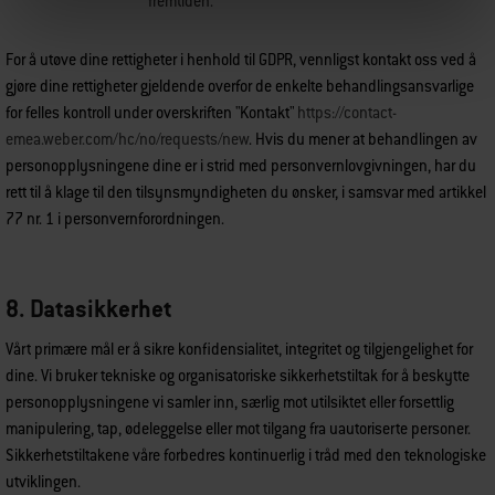
fremtiden.
For å utøve dine rettigheter i henhold til GDPR, vennligst kontakt oss ved å
gjøre dine rettigheter gjeldende overfor de enkelte behandlingsansvarlige
for felles kontroll under overskriften "Kontakt"
https://contact-
emea.weber.com/hc/no/requests/new
. Hvis du mener at behandlingen av
personopplysningene dine er i strid med personvernlovgivningen, har du
rett til å klage til den tilsynsmyndigheten du ønsker, i samsvar med artikkel
77 nr. 1 i personvernforordningen.
8. Datasikkerhet
Vårt primære mål er å sikre konfidensialitet, integritet og tilgjengelighet for
dine. Vi bruker tekniske og organisatoriske sikkerhetstiltak for å beskytte
personopplysningene vi samler inn, særlig mot utilsiktet eller forsettlig
manipulering, tap, ødeleggelse eller mot tilgang fra uautoriserte personer.
Sikkerhetstiltakene våre forbedres kontinuerlig i tråd med den teknologiske
utviklingen.