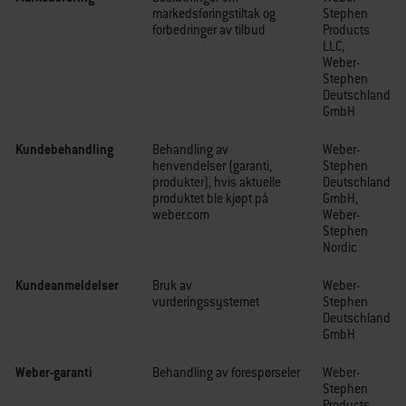
markedsføringstiltak og
Stephen
forbedringer av tilbud
Products
LLC,
Weber-
Stephen
Deutschland
GmbH
Kundebehandling
Behandling av
Weber-
henvendelser (garanti,
Stephen
produkter), hvis aktuelle
Deutschland
produktet ble kjøpt på
GmbH,
weber.com
Weber-
Stephen
Nordic
Kundeanmeldelser
Bruk av
Weber-
vurderingssystemet
Stephen
Deutschland
GmbH
Weber-garanti
Behandling av forespørseler
Weber-
Stephen
Products