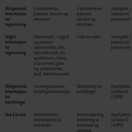
Obligatorisk
E-postadresse,
E-postadresse,
Samtykke (ar
informasjon
passord, fornavn og
passord,
bokstav b) i
for
etternavn
fornavn og
personvernf
registrering
etternavn
Valgfri
Adressebok - Legg til
Frakt av varer
Samtykke (ar
informasjon
ny adresse
bokstav b) i
for
(adressetittel, dvs.
personvernf
registrering
hjem eller jobb, for-
og etternavn, firma,
husnummer, gate,
by, postnummer,
land, telefonnummer
Obligatorisk
Leveringsadresse, ,
Behandling av
Oppfyllelse 
informasjon
betalingsinformasjon
bestillinger
(artikkel 6 .
for
i GDPR)
bestillinger
Ved å bruke
Ordrehistorikk,
Personalisering,
Oppfyllelse 
interaksjoner på
forbedring av
(artikkel 6 .
nettstedet
produkter og
i GDPR)
nettsted