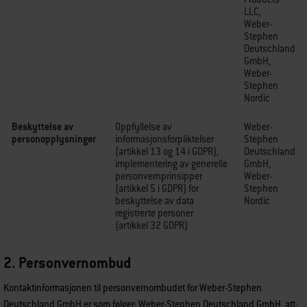
LLC,
Weber-
Stephen
Deutschland
GmbH,
Weber-
Stephen
Nordic
Beskyttelse av
Oppfyllelse av
Weber-
personopplysninger
informasjonsforpliktelser
Stephen
(artikkel 13 og 14 i GDPR),
Deutschland
implementering av generelle
GmbH,
personvernprinsipper
Weber-
(artikkel 5 i GDPR) for
Stephen
beskyttelse av data
Nordic
registrerte personer
(artikkel 32 GDPR)
2. Personvernombud
Kontaktinformasjonen til personvernombudet for Weber-Stephen
Deutschland GmbH er som følger: Weber-Stephen Deutschland GmbH,
att: