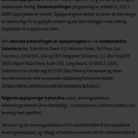
informasjon frivillig.
Databehandlingen
på grunnlag av artikkel 6 (1(b) i
GDPR (oppfyllelse av avtale). Opplysningene slettes så snart de ikke lenger
er nødvendige for å oppfylle avtalen og det ikke foreligger noen rettslig
forpliktelse til å oppbevare dem.
Den
tekniske behandlingen av opplysningene
av vår
databehandler
Salesforce Inc
, Salesforce Tower 415 Mission Street, 3rd Floor, San
Francisco, CA 94105, USA og ERP Integrated Solutions, LLC dba ShipERP,
5000 Airport Plaza Drive, Suite 230, Long Beach, CA 90815 (USA).
Salesforce har sluttet seg til EU-US Data Privacy Framework og sikrer
dermed samsvar med europeiske databeskyttelsesstandarder
(
https://www.salesforce.com/de/company/privacy/
).
Følgende opplysninger behandles:
navn, leveringsadresse,
faktureringsadresse (hvis forskjellig), , e-postadresse, telefonnummer (ved
levering med speditør).
Ditt navn og din leveringsadresse vil bli videreformidlet til det respektive
leveringsselskapet, og i tillegg vil telefonnummeret ditt bli videreformidlet til