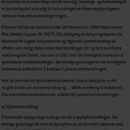
en speditør for å avtale tidspunkt for levering. Leverings- og fraktselskapet
er som tredjepart ansvarlig for behandlingen av disse opplysningene i
samsvar med personvernlovgivningen.
Vi bruker SAP fra vår databehandler SAP America Inc. 3999 West Chester
Pike, Newton Square, PA 19073, USA, til styring av forsyningskjeden, for
eksempel for å gjøre innkommende og utgående varebehandling så
effektiv som mulig i forbindelse med bestillingen din og for å koordinere
varebevegelser bedre, noe som er i tråd med vår berettigede interesse i å
optimalisere varebehandlingen. Det rettslige grunnlaget for vår berettigede
interesse er artikkel 6 nr. 1 bokstav f i personvernforordningen.
Med de ovennevnte tjenesteleverandørene i denne seksjonen er det
inngått avtaler om ordrebehandling og – i tilfelle overføring til tredjeland –
EUs standardkontraktsklausuler, artikkel 46 i personvernforordningen.
a) Gjestebestilling
Vi behandler opplysningene du gir oss for å oppfylle bestillingen. Det
rettslige grunnlaget for dette er oppfyllelse av en kontrakt i samsvar med