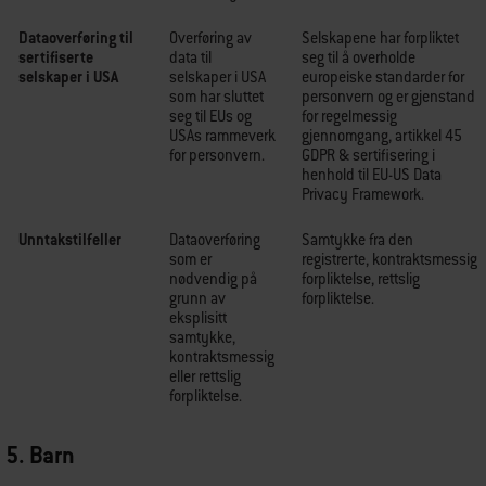
Dataoverføring til
Overføring av
Selskapene har forpliktet
sertifiserte
data til
seg til å overholde
selskaper i USA
selskaper i USA
europeiske standarder for
som har sluttet
personvern og er gjenstand
seg til EUs og
for regelmessig
USAs rammeverk
gjennomgang, artikkel 45
for personvern.
GDPR & sertifisering i
henhold til EU-US Data
Privacy Framework.
Unntakstilfeller
Dataoverføring
Samtykke fra den
som er
registrerte, kontraktsmessig
nødvendig på
forpliktelse, rettslig
grunn av
forpliktelse.
eksplisitt
samtykke,
kontraktsmessig
eller rettslig
forpliktelse.
5. Barn