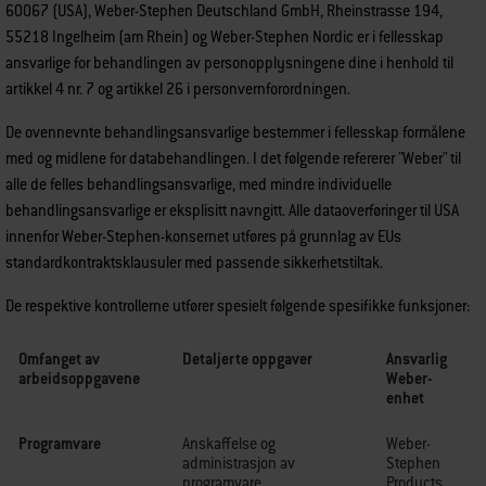
60067 (USA), Weber-Stephen Deutschland GmbH, Rheinstrasse 194,
55218 Ingelheim (am Rhein) og Weber-Stephen Nordic er i fellesskap
ansvarlige for behandlingen av personopplysningene dine i henhold til
artikkel 4 nr. 7 og artikkel 26 i personvernforordningen.
De ovennevnte behandlingsansvarlige bestemmer i fellesskap formålene
med og midlene for databehandlingen. I det følgende refererer "Weber" til
alle de felles behandlingsansvarlige, med mindre individuelle
behandlingsansvarlige er eksplisitt navngitt. Alle dataoverføringer til USA
innenfor Weber-Stephen-konsernet utføres på grunnlag av EUs
standardkontraktsklausuler med passende sikkerhetstiltak.
De respektive kontrollerne utfører spesielt følgende spesifikke funksjoner:
Omfanget av
Detaljerte oppgaver
Ansvarlig
arbeidsoppgavene
Weber-
enhet
Programvare
Anskaffelse og
Weber-
administrasjon av
Stephen
programvare
Products