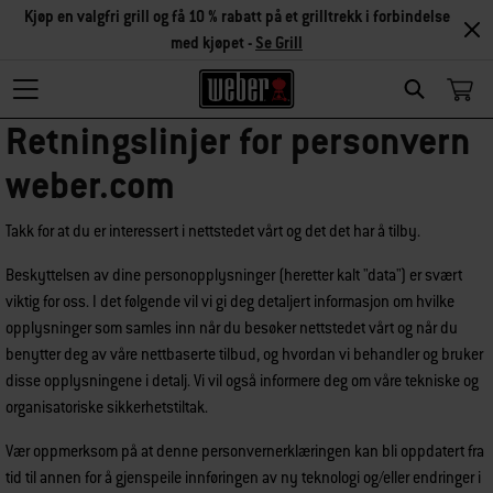
Kjøp en valgfri grill og få 10 % rabatt på et grilltrekk i forbindelse
med kjøpet -
Se Grill
Search
Retningslinjer for personvern
weber.com
Takk for at du er interessert i nettstedet vårt og det det har å tilby.
Beskyttelsen av dine personopplysninger (heretter kalt "data") er svært
viktig for oss. I det følgende vil vi gi deg detaljert informasjon om hvilke
opplysninger som samles inn når du besøker nettstedet vårt og når du
benytter deg av våre nettbaserte tilbud, og hvordan vi behandler og bruker
disse opplysningene i detalj. Vi vil også informere deg om våre tekniske og
organisatoriske sikkerhetstiltak.
Vær oppmerksom på at denne personvernerklæringen kan bli oppdatert fra
tid til annen for å gjenspeile innføringen av ny teknologi og/eller endringer i