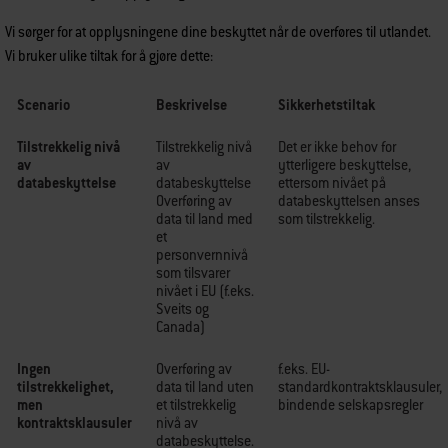
Vi sørger for at opplysningene dine beskyttet når de overføres til utlandet.
Vi bruker ulike tiltak for å gjøre dette:
Scenario
Beskrivelse
Sikkerhetstiltak
Tilstrekkelig nivå
Tilstrekkelig nivå
Det er ikke behov for
av
av
ytterligere beskyttelse,
databeskyttelse
databeskyttelse
ettersom nivået på
Overføring av
databeskyttelsen anses
data til land med
som tilstrekkelig.
et
personvernnivå
som tilsvarer
nivået i EU (f.eks.
Sveits og
Canada)
Ingen
Overføring av
f.eks. EU-
tilstrekkelighet,
data til land uten
standardkontraktsklausuler,
men
et tilstrekkelig
bindende selskapsregler
kontraktsklausuler
nivå av
databeskyttelse.