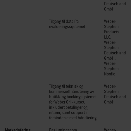
Deutschland
GmbH
Tilgang til data fra
Weber-
evalueringssystemet
Stephen
Products
LLC,
Weber-
Stephen
Deutschland
GmbH,
Weber-
Stephen
Nordic
Tilgang til teknisk og
Weber-
kommersiell håndtering av
Stephen
butikk- og bookingsystemet
Deutschland
for Weber Grill-kurset,
GmbH
inkludert betalinger og
returer, samt support i
forbindelse med håndtering
Markedsføring
Beslutninger om
Weber-