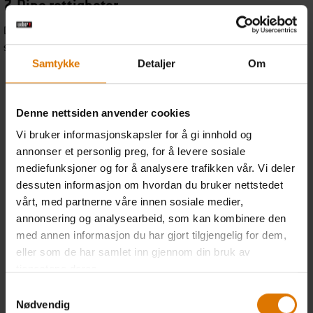
7. Dine rettigheter
Du kan utøve følgende rettigheter overfor den behandlingsansvarlige i
samsvar med loven:
Samtykke
Detaljer
Om
Dine
Betydning
Juridisk
rettigheter
grunnlag
Denne nettsiden anvender cookies
Tilgang
Du kan når som helst finne ut
Artikkel 15
Vi bruker informasjonskapsler for å gi innhold og
hvilke opplysninger vi
GDPR
behandler om deg.
annonser et personlig preg, for å levere sosiale
mediefunksjoner og for å analysere trafikken vår. Vi deler
Retting
Er opplysningene dine feil? Vi
Artikkel 16
dessuten informasjon om hvordan du bruker nettstedet
retter dem gjerne opp.
GDPR
vårt, med partnerne våre innen sosiale medier,
annonsering og analysearbeid, som kan kombinere den
Sletting
Under visse omstendigheter kan
Artikkel 17
du be om at opplysningene dine
GDPR
med annen informasjon du har gjort tilgjengelig for dem,
slettes.
eller som de har samlet inn gjennom din bruk av
tjenestene deres.
Begrensning
I visse tilfeller kan du begrense
Artikkel 18
av behandling
behandlingen av opplysningene
GDPR
Samtykkevalg
dine.
Nødvendig