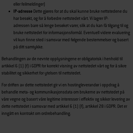
eller feilmeldinger)
IP-adresse
Dette gjøres for at du skal kunne bruke nettstedene du
har besøkt, og for å forbedre nettstedet vårt. Vi lagrer IP-
adressen bare så lenge besøket varer, slik at du kan få tilgang til og
bruke nettstedet for informasjonsformål. Eventuell videre evaluering
vil kun finne sted i samsvar med følgende bestemmelser og basert
på ditt samtykke.
Behandlingen av de nevnte opplysningene er obligatorisk i henhold til
artikkel 6 (1) (f) i GDPR for korrekt visning av nettstedet vårt og for å sikre
stabilitet og sikkerhet for ytelsen til nettstedet.
For driften av dette nettstedet gir vi en hostingleverandør i oppdrag å
behandle meta- og kommunikasjonsdata om brukerne av nettstedet på
våre vegne og basert våre legitime interesser i effektiv og sikker levering av
dette nettstedet i samsvar med artikkel 6 (1) (f), artikkel 28 i GDPR. Det er
inngått en kontrakt om ordrebehandling.