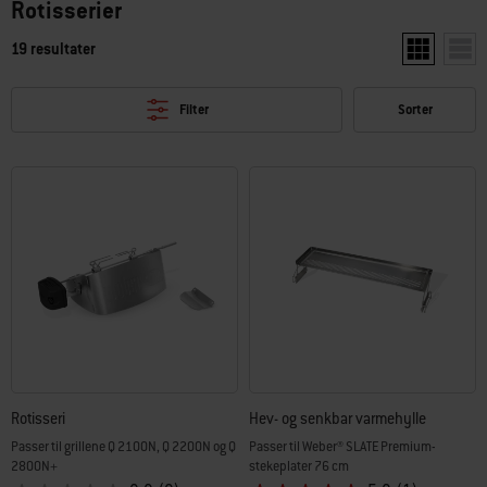
Rotisserier
19 resultater
Vis to produ
Vis e
Filter
Sorter
Rotisseri
Hev- og senkbar varmehylle
Passer til grillene Q 2100N, Q 2200N og Q
Passer til Weber® SLATE Premium-
2800N+
stekeplater 76 cm