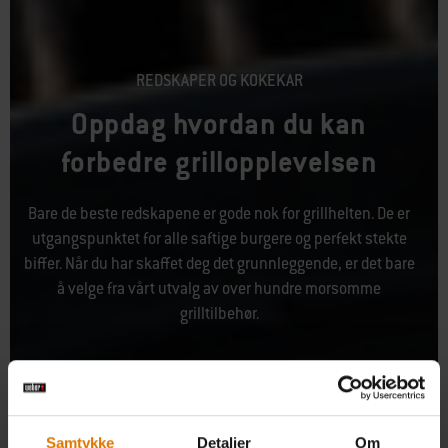
REDSKAPER OG KOKEKAR
Oppdag hvordan du kan
forbedre grillopplevelsen
Bare de beste redskapene er gode nok for grillhelten. De er
utgangspunktet for alle saftige burgere og perfekt stekte
biffer. Når du har skaffet deg det grunnleggende, er det bare
å velge fra vårt utvalg av over hundre morsomme
grilltilbehør.
Samtykke
Detaljer
Om