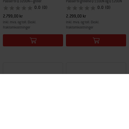
Passer til Q 3200N+-griller
Passer til grillene Q 1100N og Q 1200N
0.0
(0)
0.0
(0)
2.799,00 kr
2.299,00 kr
inkl. mva. og toll. Ekskl.
inkl. mva. og toll. Ekskl.
fraktomkostninger
fraktomkostninger
Color Options
Color Options