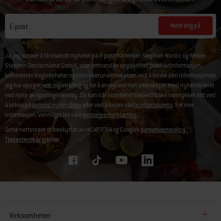
Meld deg på
E-post
Ja, jeg ønsker å få tilsendt nyheter på e-post fra Weber-Stephen Nordic og Weber-
Stephen Deutschland GmbH, som omhandler oppskrifter, produktinformasjon,
kommende begivenheter og forbrukerundersøkelser, ved å bruke den informasjonen
jeg har oppgitt ved registrering og for å analysere min interaksjon med nyhetsbrevet
ved hjelp av sporingsverktøy. Du kan når som helst trekke tilbake samtykket ditt ved
å klikke på
avmeld nyhetsbrev
eller ved å bruke vårt
kontaktskjema
. For mer
informasjon, vennligst les våre
personvernerklæring
.
Dette nettstedet er beskyttet av reCAPTCHA og Googles
personvernpolicy.
Tjenestevilkår
gjelder.
Virksomheten