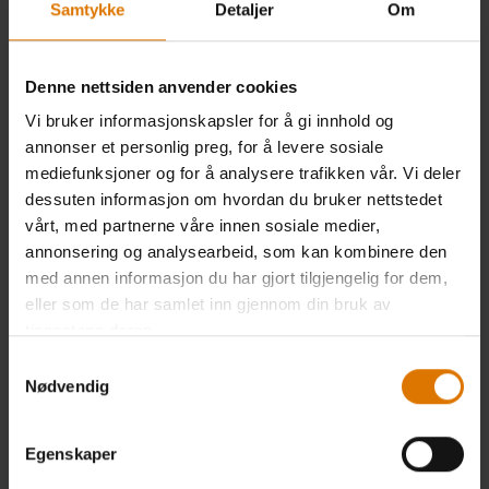
Samtykke
Detaljer
Om
-30%
-30%
Denne nettsiden anvender cookies
Vi bruker informasjonskapsler for å gi innhold og
annonser et personlig preg, for å levere sosiale
mediefunksjoner og for å analysere trafikken vår. Vi deler
dessuten informasjon om hvordan du bruker nettstedet
vårt, med partnerne våre innen sosiale medier,
annonsering og analysearbeid, som kan kombinere den
med annen informasjon du har gjort tilgjengelig for dem,
Weber drikkeglass-sett, 310 ml
Weber Longdrink glass-sett, 365 ml
eller som de har samlet inn gjennom din bruk av
tjenestene deres.
4.8
(5)
5.0
(5)
Samtykkevalg
Pris redusert fra
til
Pris redusert fra
til
199,00 kr
199,00 kr
Nødvendig
139,30 kr
139,30 kr
inkl. mva. og toll. Ekskl.
inkl. mva. og toll. Ekskl.
fraktomkostninger
fraktomkostninger
Egenskaper
Color Options
Color Options