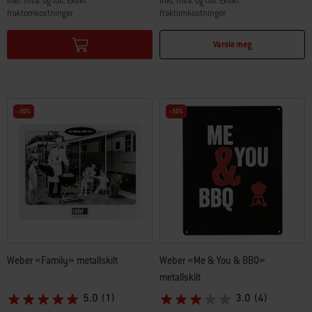
inkl. mva. og toll. Ekskl.
inkl. mva. og toll. Ekskl.
fraktomkostninger
fraktomkostninger
Color Options
Color Options
Varsle meg
-30%
-30%
Weber «Family» metallskilt
Weber «Me & You & BBQ»
metallskilt
5.0
(1)
3.0
(4)