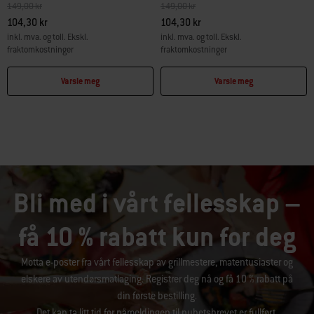
Pris redusert fra
til
Pris redusert fra
til
149,00 kr
149,00 kr
104,30 kr
104,30 kr
inkl. mva. og toll. Ekskl.
inkl. mva. og toll. Ekskl.
fraktomkostninger
fraktomkostninger
Color Options
Color Options
Varsle meg
Varsle meg
Bli med i vårt fellesskap –
få 10 % rabatt kun for deg
Motta e-poster fra vårt fellesskap av grillmestere, matentusiaster og
elskere av utendørsmatlaging. Registrer deg nå og få 10 % rabatt på
din første bestilling.
Det kan ta litt tid før påmeldingen til nyhetsbrevet er fullført.