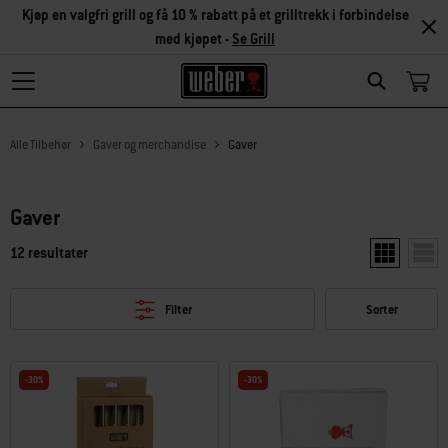
Kjøp en valgfri grill og få 10 % rabatt på et grilltrekk i forbindelse
med kjøpet -
Se Grill
Search
Alle Tilbehør
Gaver og merchandise
Gaver
Gaver
12 resultater
Vis to produ
Vis e
Filter
Sorter
-30%
-30%