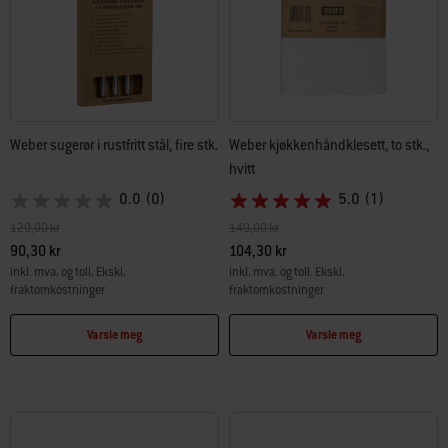
Weber sugerør i rustfritt stål, fire stk.
Weber kjøkkenhåndklesett, to stk.,
hvitt
0.0
(0)
5.0
(1)
Pris redusert fra
til
Pris redusert fra
til
129,00 kr
149,00 kr
90,30 kr
104,30 kr
inkl. mva. og toll. Ekskl.
inkl. mva. og toll. Ekskl.
fraktomkostninger
fraktomkostninger
Color Options
Color Options
Varsle meg
Varsle meg