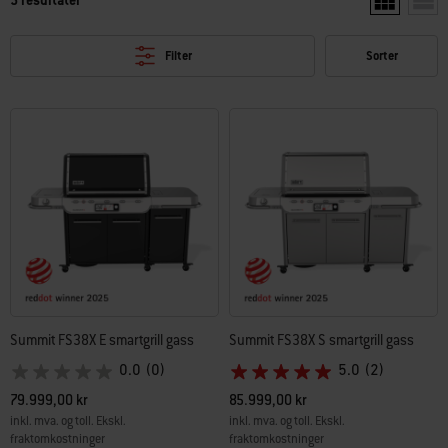
Vis to produ
Vis e
Filter
Sorter
Summit FS38X E smartgrill gass
Summit FS38X S smartgrill gass
0.0
(0)
5.0
(2)
79.999,00 kr
85.999,00 kr
inkl. mva. og toll. Ekskl.
inkl. mva. og toll. Ekskl.
fraktomkostninger
fraktomkostninger