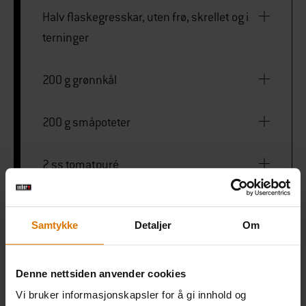
Halv flaskegresskar, uten frø, skrellet og i
terninger
200 g grønnkål
200 g småpoteter
2 ss tomatpuré
1 liter storfekjøttkraft
Samtykke
Detaljer
Om
200 ml siktet tomatsaus
Denne nettsiden anvender cookies
2 ss mel
Vi bruker informasjonskapsler for å gi innhold og