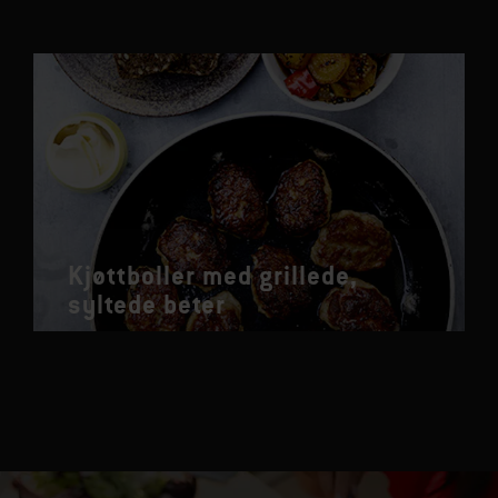
Kjøttboller med grillede,
syltede beter