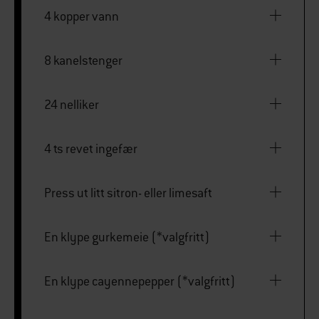
4 kopper vann
8 kanelstenger
24 nelliker
4 ts revet ingefær
Press ut litt sitron- eller limesaft
En klype gurkemeie (*valgfritt)
En klype cayennepepper (*valgfritt)