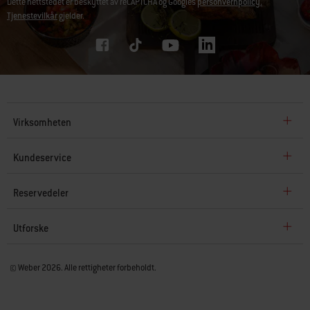
Dette nettstedet er beskyttet av reCAPTCHA og Googles
personvernpolicy.
Tjenestevilkår
gjelder.
Virksomheten
Kundeservice
Reservedeler
Utforske
© Weber 2026. Alle rettigheter forbeholdt.