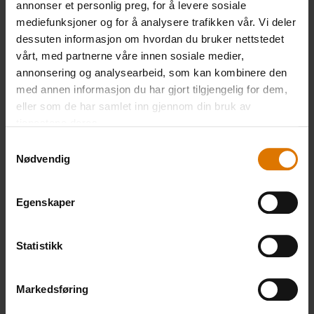
annonser et personlig preg, for å levere sosiale
mediefunksjoner og for å analysere trafikken vår. Vi deler
1 ts Provence-urter
dessuten informasjon om hvordan du bruker nettstedet
vårt, med partnerne våre innen sosiale medier,
1 laurbærblad
annonsering og analysearbeid, som kan kombinere den
med annen informasjon du har gjort tilgjengelig for dem,
eller som de har samlet inn gjennom din bruk av
Håndfull persille til pynt
tjenestene deres.
Samtykkevalg
Nødvendig
Støpejernsgryte
Egenskaper
Statistikk
PRINT THIS LIST
Markedsføring