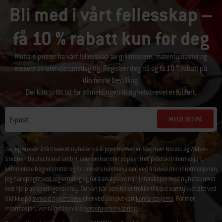
Bli med i vårt fellesskap –
få 10 % rabatt kun for deg
Motta e-poster fra vårt fellesskap av grillmestere, matentusiaster og
elskere av utendørsmatlaging. Registrer deg nå og få 10 % rabatt på
din første bestilling.
Det kan ta litt tid før påmeldingen til nyhetsbrevet er fullført.
MELD DEG PÅ
E-post
Ja, jeg ønsker å få tilsendt nyheter på e-post fra Weber-Stephen Nordic og Weber-
Stephen Deutschland GmbH, som omhandler oppskrifter, produktinformasjon,
kommende begivenheter og forbrukerundersøkelser, ved å bruke den informasjonen
jeg har oppgitt ved registrering og for å analysere min interaksjon med nyhetsbrevet
ved hjelp av sporingsverktøy. Du kan når som helst trekke tilbake samtykket ditt ved
å klikke på
avmeld nyhetsbrev
eller ved å bruke vårt
kontaktskjema
. For mer
informasjon, vennligst les våre
personvernerklæring
.