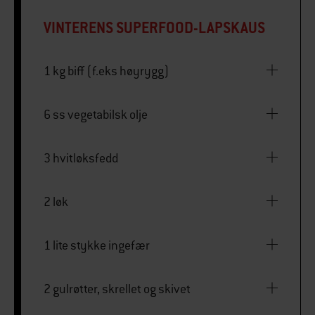
VINTERENS SUPERFOOD-LAPSKAUS
1 kg biff (f.eks høyrygg)
6 ss vegetabilsk olje
3 hvitløksfedd
2 løk
1 lite stykke ingefær
2 gulrøtter, skrellet og skivet