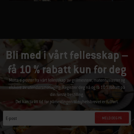
Bli med i vårt fellesskap –
få 10 % rabatt kun for deg
Motta e-poster fra vårt fellesskap av grillmestere, matentusiaster og
elskere av utendørsmatlaging. Registrer deg nå og få 10 % rabatt på
din første bestilling.
Det kan ta litt tid før påmeldingen til nyhetsbrevet er fullført.
MELD DEG PÅ
E-post