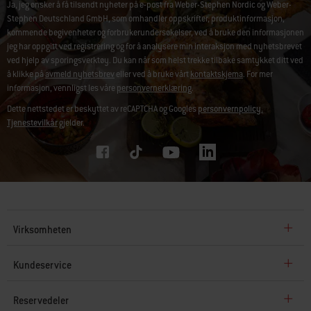
Ja, jeg ønsker å få tilsendt nyheter på e-post fra Weber-Stephen Nordic og Weber-
Stephen Deutschland GmbH, som omhandler oppskrifter, produktinformasjon,
kommende begivenheter og forbrukerundersøkelser, ved å bruke den informasjonen
jeg har oppgitt ved registrering og for å analysere min interaksjon med nyhetsbrevet
ved hjelp av sporingsverktøy. Du kan når som helst trekke tilbake samtykket ditt ved
å klikke på
avmeld nyhetsbrev
eller ved å bruke vårt
kontaktskjema
. For mer
informasjon, vennligst les våre
personvernerklæring
.
Dette nettstedet er beskyttet av reCAPTCHA og Googles
personvernpolicy.
Tjenestevilkår
gjelder.
Virksomheten
Kundeservice
Reservedeler