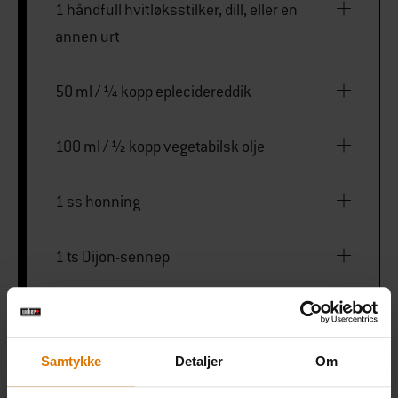
1 håndfull hvitløksstilker, dill, eller en
annen urt
50 ml / ¼ kopp eplecidereddik
100 ml / ½ kopp vegetabilsk olje
1 ss honning
1 ts Dijon-sennep
Bakt løk
Samtykke
Detaljer
Om
8-10 rødløker