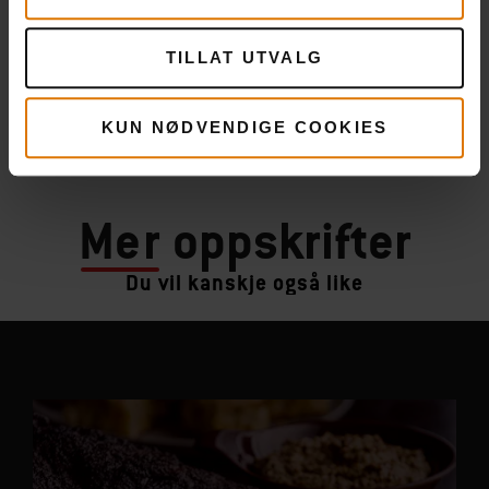
TILLAT UTVALG
KUN NØDVENDIGE COOKIES
Mer
oppskrifter
Du vil kanskje også like