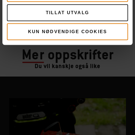
TILLAT UTVALG
KUN NØDVENDIGE COOKIES
Mer
oppskrifter
Du vil kanskje også like