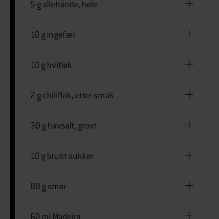
5 g allehånde, hele
10 g ingefær
10 g hvitløk
2 g chiliflak, etter smak
30 g havsalt, grovt
10 g brunt sukker
80 g smør
60 ml Madeira