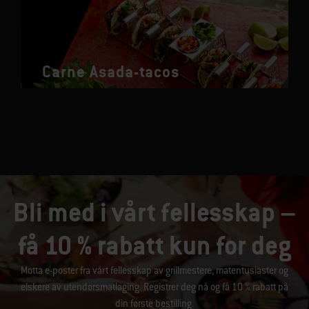
Carne Asada-tacos
Bli med i vårt fellesskap –
få 10 % rabatt kun for deg
Motta e-poster fra vårt fellesskap av grillmestere, matentusiaster og
elskere av utendørsmatlaging. Registrer deg nå og få 10 % rabatt på
din første bestilling.