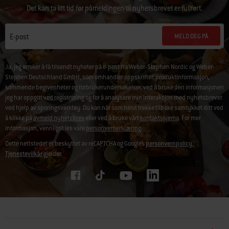
Det kan ta litt tid før påmeldingen til nyhetsbrevet er fullført.
MELD DEG PÅ
E-post
Ja, jeg ønsker å få tilsendt nyheter på e-post fra Weber-Stephen Nordic og Weber-
Stephen Deutschland GmbH, som omhandler oppskrifter, produktinformasjon,
kommende begivenheter og forbrukerundersøkelser, ved å bruke den informasjonen
jeg har oppgitt ved registrering og for å analysere min interaksjon med nyhetsbrevet
ved hjelp av sporingsverktøy. Du kan når som helst trekke tilbake samtykket ditt ved
å klikke på
avmeld nyhetsbrev
eller ved å bruke vårt
kontaktskjema
. For mer
informasjon, vennligst les våre
personvernerklæring
.
Dette nettstedet er beskyttet av reCAPTCHA og Googles
personvernpolicy.
Tjenestevilkår
gjelder.