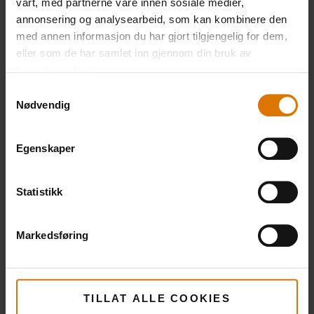
vårt, med partnerne våre innen sosiale medier,
Røkeboks
Røkeflis –
annonsering og analysearbeid, som kan kombinere den
Storfekjøtt
med annen informasjon du har gjort tilgjengelig for dem,
Vis
eller som de har samlet inn gjennom din bruk av
detaljer
tjenestene deres.
Vis
detaljer
Samtykkevalg
Nødvendig
Egenskaper
Statistikk
Markedsføring
TILLAT ALLE COOKIES