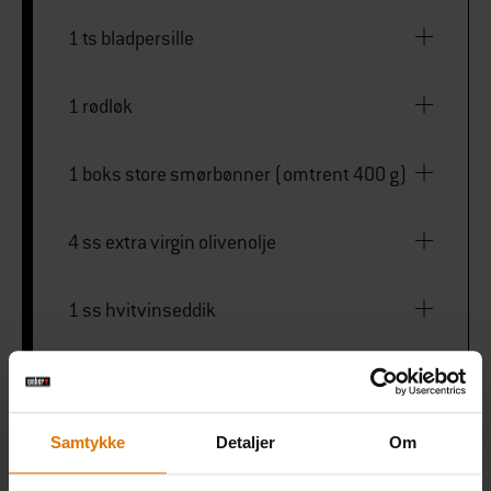
1 ts bladpersille
1 rødløk
1 boks store smørbønner (omtrent 400 g)
4 ss extra virgin olivenolje
1 ss hvitvinseddik
½ sitron
Samtykke
Detaljer
Om
Salt