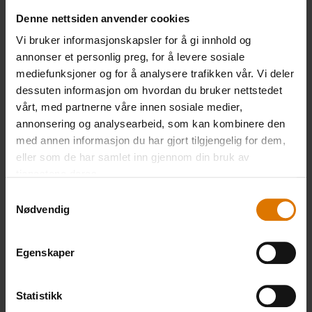
Denne nettsiden anvender cookies
PRINT THIS LIST
Vi bruker informasjonskapsler for å gi innhold og
annonser et personlig preg, for å levere sosiale
mediefunksjoner og for å analysere trafikken vår. Vi deler
dessuten informasjon om hvordan du bruker nettstedet
vårt, med partnerne våre innen sosiale medier,
annonsering og analysearbeid, som kan kombinere den
med annen informasjon du har gjort tilgjengelig for dem,
Gjør det enkelt
eller som de har samlet inn gjennom din bruk av
Anbefalt tilbehør
tjenestene deres.
Samtykkevalg
Nødvendig
Egenskaper
Statistikk