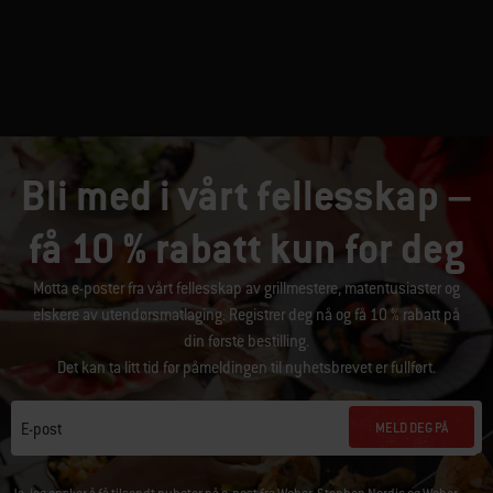
Bli med i vårt fellesskap –
få 10 % rabatt kun for deg
Motta e-poster fra vårt fellesskap av grillmestere, matentusiaster og
elskere av utendørsmatlaging. Registrer deg nå og få 10 % rabatt på
din første bestilling.
Det kan ta litt tid før påmeldingen til nyhetsbrevet er fullført.
MELD DEG PÅ
E-post