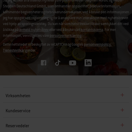
Ja, jeg ønsker å få tilsendt nyheter på e-post fra Weber-Stephen Nordic og Weber-
Stephen Deutschland GmbH, som omhandler oppskrifter, produktinformasjon,
kommende begivenheter og forbrukerundersøkelser, ved å bruke den informasjonen
jeg har oppgitt ved registrering og for å analysere min interaksjon med nyhetsbrevet
ved hjelp av sporingsverktøy. Du kan når som helst trekke tilbake samtykket ditt ved
å klikke på
avmeld nyhetsbrev
eller ved å bruke vårt
kontaktskjema
. For mer
informasjon, vennligst les våre
personvernerklæring
.
Dette nettstedet er beskyttet av reCAPTCHA og Googles
personvernpolicy.
Tjenestevilkår
gjelder.
Virksomheten
Kundeservice
Reservedeler