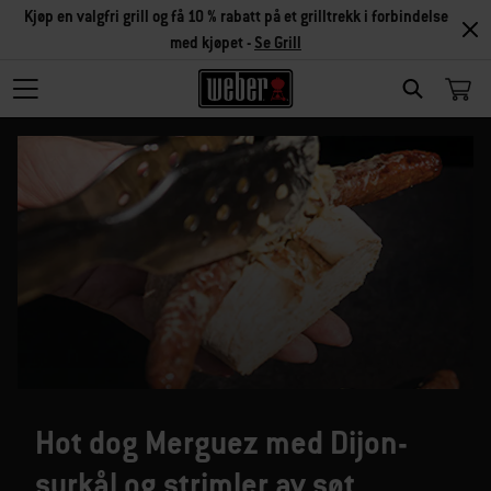
Kjøp en valgfri grill og få 10 % rabatt på et grilltrekk i forbindelse
med kjøpet -
Se Grill
SEARCH
Hot dog Merguez med Dijon-
surkål og strimler av søt