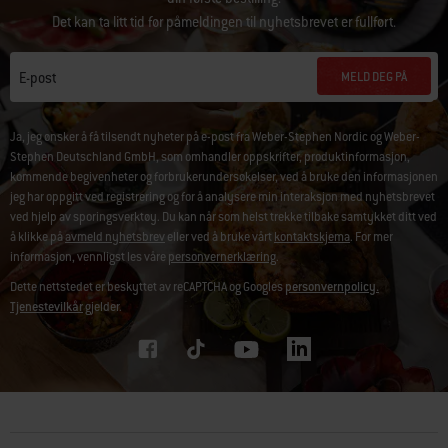
Det kan ta litt tid før påmeldingen til nyhetsbrevet er fullført.
MELD DEG PÅ
E-post
Ja, jeg ønsker å få tilsendt nyheter på e-post fra Weber-Stephen Nordic og Weber-
Stephen Deutschland GmbH, som omhandler oppskrifter, produktinformasjon,
kommende begivenheter og forbrukerundersøkelser, ved å bruke den informasjonen
jeg har oppgitt ved registrering og for å analysere min interaksjon med nyhetsbrevet
ved hjelp av sporingsverktøy. Du kan når som helst trekke tilbake samtykket ditt ved
å klikke på
avmeld nyhetsbrev
eller ved å bruke vårt
kontaktskjema
. For mer
informasjon, vennligst les våre
personvernerklæring
.
Dette nettstedet er beskyttet av reCAPTCHA og Googles
personvernpolicy.
Tjenestevilkår
gjelder.