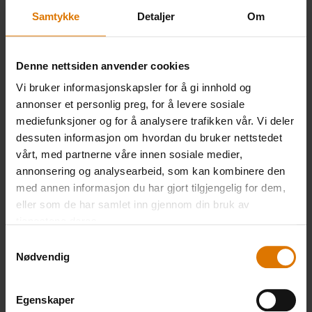
Samtykke
Detaljer
Om
Weber Gourmet BBQ System Sear Grate og
Gryte
Denne nettsiden anvender cookies
Vi bruker informasjonskapsler for å gi innhold og
annonser et personlig preg, for å levere sosiale
mediefunksjoner og for å analysere trafikken vår. Vi deler
PRINT THIS LIST
dessuten informasjon om hvordan du bruker nettstedet
vårt, med partnerne våre innen sosiale medier,
annonsering og analysearbeid, som kan kombinere den
med annen informasjon du har gjort tilgjengelig for dem,
eller som de har samlet inn gjennom din bruk av
tjenestene deres.
Samtykkevalg
Gjør det enkelt
Nødvendig
Anbefalt tilbehør
Egenskaper