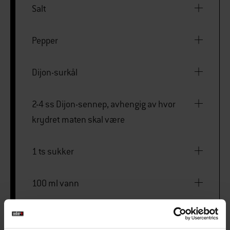
Salt
Pepper
Dijon-surkål
2-4 ss Dijon-sennep, avhengig av hvor
krydret maten skal være
1 ts sukker
100 ml vann
200 g surkål