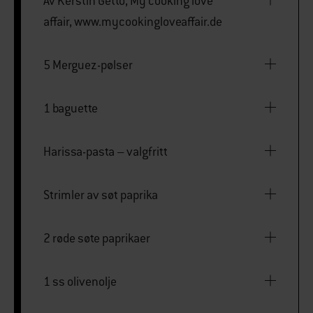
Av Kerstin Getto, My cooking love
affair, www.mycookingloveaffair.de
5 Merguez-pølser
1 baguette
Harissa-pasta – valgfritt
Strimler av søt paprika
2 røde søte paprikaer
1 ss olivenolje