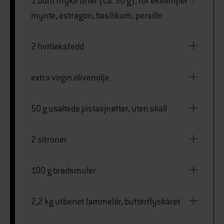
1 bunt myke urter (ca. 30 g), for eksempel
mynte, estragon, basilikum, persille
2 hvitløksfedd
extra virgin olivenolje
50 g usaltede pistasjnøtter, uten skall
2 sitroner
100 g brødsmuler
2,2 kg utbenet lammelår, butterflyskåret