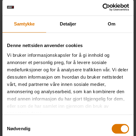
Touch-grill)
1 neve epletreflis
Samtykke
Detaljer
Om
Weber grilltang
Denne nettsiden anvender cookies
Vi bruker informasjonskapsler for å gi innhold og
Weber steketermometer
annonser et personlig preg, for å levere sosiale
mediefunksjoner og for å analysere trafikken vår. Vi deler
dessuten informasjon om hvordan du bruker nettstedet
vårt, med partnerne våre innen sosiale medier,
PRINT THIS LIST
annonsering og analysearbeid, som kan kombinere den
med annen informasjon du har gjort tilgjengelig for dem,
eller som de har samlet inn gjennom din bruk av
tjenestene deres.
Samtykkevalg
Nødvendig