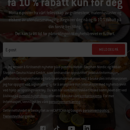
få 10 % rabatt kun for deg
Motta e-poster fra vårt fellesskap av grillmestere, matentusiaster og
elskere av utendørsmatlaging. Registrer deg nå og få 10 % rabatt på
din første bestilling.
Det kan ta litt tid før påmeldingen til nyhetsbrevet er fullført.
MELD DEG PÅ
E-post
Ja, jeg ønsker å få tilsendt nyheter på e-post fra Weber-Stephen Nordic og Weber-
Stephen Deutschland GmbH, som omhandler oppskrifter, produktinformasjon,
kommende begivenheter og forbrukerundersøkelser, ved å bruke den informasjonen
jeg har oppgitt ved registrering og for å analysere min interaksjon med nyhetsbrevet
ved hjelp av sporingsverktøy. Du kan når som helst trekke tilbake samtykket ditt ved
å klikke på
avmeld nyhetsbrev
eller ved å bruke vårt
kontaktskjema
. For mer
informasjon, vennligst les våre
personvernerklæring
.
Dette nettstedet er beskyttet av reCAPTCHA og Googles
personvernpolicy.
Tjenestevilkår
gjelder.