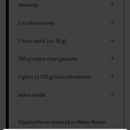
olivenolje
2 ss dijonsennep
1 bunt salvie (ca. 20 g)
200 g modne cherrytomater
2 glass (à 570 g) cannellinibønner
rødvinseddik
(Oppskriften er testet på en Weber Master-