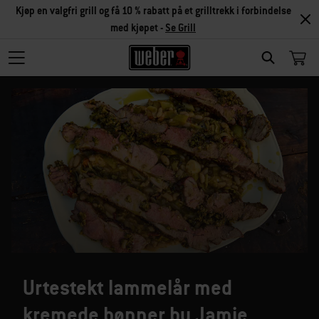
Kjøp en valgfri grill og få 10 % rabatt på et grilltrekk i forbindelse
med kjøpet -
Se Grill
SEARCH
Urtestekt lammelår med
kremede bønner by Jamie