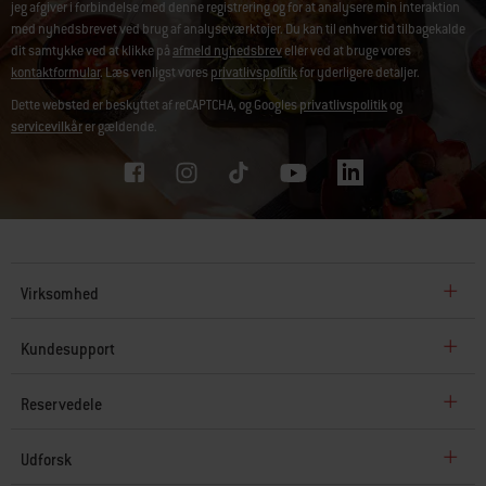
jeg afgiver i forbindelse med denne registrering og for at analysere min interaktion
med nyhedsbrevet ved brug af analyseværktøjer. Du kan til enhver tid tilbagekalde
dit samtykke ved at klikke på
afmeld nyhedsbrev
eller ved at bruge vores
kontaktformular
. Læs venligst vores
privatlivspolitik
for yderligere detaljer.
Dette websted er beskyttet af reCAPTCHA, og Googles
privatlivspolitik
og
servicevilkår
er gældende.
Virksomhed
Kundesupport
Reservedele
Udforsk