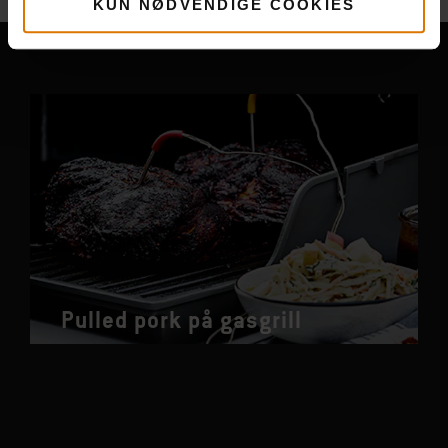
KUN NØDVENDIGE COOKIES
Pulled pork på gasgrill