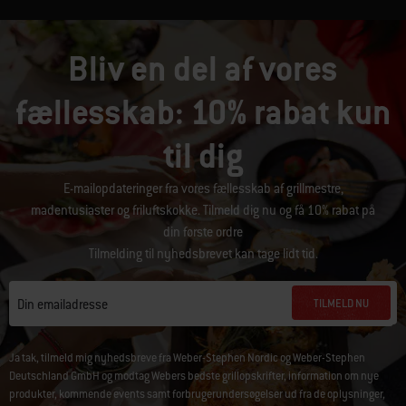
Bliv en del af vores
fællesskab: 10% rabat kun
til dig
E-mailopdateringer fra vores fællesskab af grillmestre,
madentusiaster og friluftskokke. Tilmeld dig nu og få 10% rabat på
din første ordre
Tilmelding til nyhedsbrevet kan tage lidt tid.
TILMELD NU
Din emailadresse
Ja tak, tilmeld mig nyhedsbreve fra Weber-Stephen Nordic og Weber-Stephen
Deutschland GmbH og modtag Webers bedste grillopskrifter, information om nye
produkter, kommende events samt forbrugerundersøgelser ud fra de oplysninger,