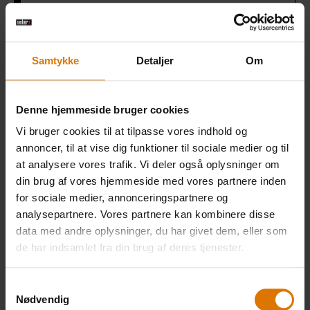
½ dl whiskey (bourbon)
Samtykke
Detaljer
Om
Salt
Denne hjemmeside bruger cookies
Peber
Vi bruger cookies til at tilpasse vores indhold og
annoncer, til at vise dig funktioner til sociale medier og til
at analysere vores trafik. Vi deler også oplysninger om
din brug af vores hjemmeside med vores partnere inden
PRINT THIS LIST
for sociale medier, annonceringspartnere og
analysepartnere. Vores partnere kan kombinere disse
data med andre oplysninger, du har givet dem, eller som
de har indsamlet fra din brug af deres tjenester.
Samtykkevalg
Gør det nemt
Nødvendig