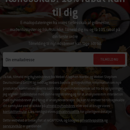
til dig
E-mailopdateringer fra vores fællesskab af grillmestre,
madentusiaster og friluftskokke. Tilmeld dig nu og få 10% rabat på
din første ordre
Tilmelding til nyhedsbrevet kan tage lidt tid.
TILMELD NU
Din emailadresse
Ja tak, tilmeld mig nyhedsbreve fra Weber-Stephen Nordic og Weber-Stephen
Deutschland GmbH og modtag Webers bedste grillopskrifter, information om nye
produkter, kommende events samt forbrugerundersøgelser ud fra de oplysninger,
jeg afgiver i forbindelse med denne registrering og for at analysere min interaktion
med nyhedsbrevet ved brug af analyseværktøjer. Du kan til enhver tid tilbagekalde
dit samtykke ved at klikke på
afmeld nyhedsbrev
eller ved at bruge vores
kontaktformular
. Læs venligst vores
privatlivspolitik
for yderligere detaljer.
Dette websted er beskyttet af reCAPTCHA, og Googles
privatlivspolitik
og
servicevilkår
er gældende.