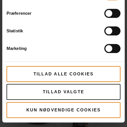
Anbefalet tilbehør
Præferencer
Stegepande
Røgflis af
Statistik
hickory
Se
Marketing
mere
Se
mere
TILLAD ALLE COOKIES
TILLAD VALGTE
KUN NØDVENDIGE COOKIES