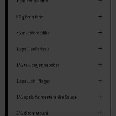
1 tsk. fennikelfrø
60 g brun farin
75 ml cidereddike
1 spsk. sellerisalt
1½ tsk. cayennepeber
1 spsk. chiliflager
1½ spsk. Worcestershire Sauce
2½ dl tomatpuré