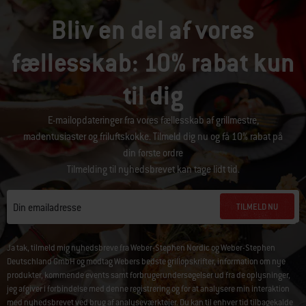
Bliv en del af vores
fællesskab: 10% rabat kun
til dig
E-mailopdateringer fra vores fællesskab af grillmestre,
madentusiaster og friluftskokke. Tilmeld dig nu og få 10% rabat på
din første ordre
Tilmelding til nyhedsbrevet kan tage lidt tid.
TILMELD NU
Din emailadresse
Ja tak, tilmeld mig nyhedsbreve fra Weber-Stephen Nordic og Weber-Stephen
Deutschland GmbH og modtag Webers bedste grillopskrifter, information om nye
produkter, kommende events samt forbrugerundersøgelser ud fra de oplysninger,
jeg afgiver i forbindelse med denne registrering og for at analysere min interaktion
med nyhedsbrevet ved brug af analyseværktøjer. Du kan til enhver tid tilbagekalde