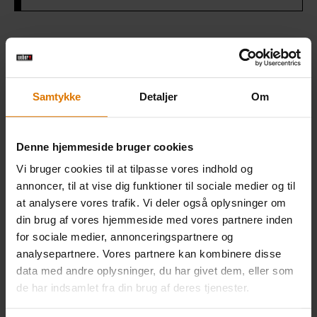
Gør det nemt
Anbefalet tilbehør
Samtykke
Detaljer
Om
Røgflis af
Røgboks
Grillbør
Denne hjemmeside bruger cookies
hickory
Vi bruger cookies til at tilpasse vores indhold og
Se
Se
annoncer, til at vise dig funktioner til sociale medier og til
mere
mere
Se
at analysere vores trafik. Vi deler også oplysninger om
mere
din brug af vores hjemmeside med vores partnere inden
for sociale medier, annonceringspartnere og
analysepartnere. Vores partnere kan kombinere disse
data med andre oplysninger, du har givet dem, eller som
de har indsamlet fra din brug af deres tjenester.