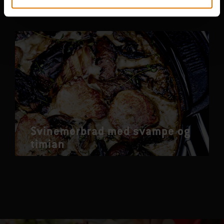
Svinemørbrad med svampe og
timian