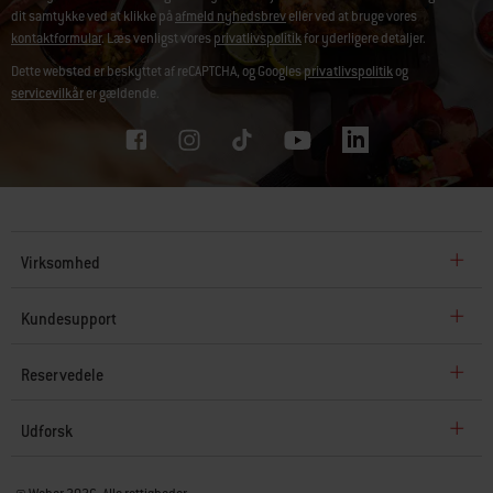
dit samtykke ved at klikke på
afmeld nyhedsbrev
eller ved at bruge vores
kontaktformular
. Læs venligst vores
privatlivspolitik
for yderligere detaljer.
Dette websted er beskyttet af reCAPTCHA, og Googles
privatlivspolitik
og
servicevilkår
er gældende.
Virksomhed
Kundesupport
Reservedele
Udforsk