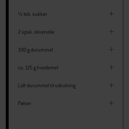
½ tsk. sukker
2 spsk. olivenolie
100 g durummel
ca. 125 g hvedemel
Lidt durummel til udrulning
Pølser