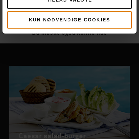
Flere
opskrifter
KUN NØDVENDIGE COOKIES
Du måske også kunne lide
Caesar salad-burger