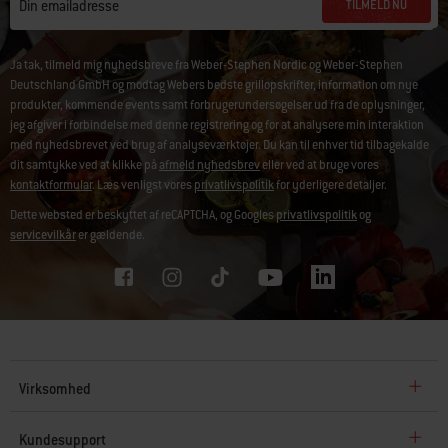
TILMELD NU
Din emailadresse
Ja tak, tilmeld mig nyhedsbreve fra Weber-Stephen Nordic og Weber-Stephen
Deutschland GmbH og modtag Webers bedste grillopskrifter, information om nye
produkter, kommende events samt forbrugerundersøgelser ud fra de oplysninger,
jeg afgiver i forbindelse med denne registrering og for at analysere min interaktion
med nyhedsbrevet ved brug af analyseværktøjer. Du kan til enhver tid tilbagekalde
dit samtykke ved at klikke på
afmeld nyhedsbrev
eller ved at bruge vores
kontaktformular
. Læs venligst vores
privatlivspolitik
for yderligere detaljer.
Dette websted er beskyttet af reCAPTCHA, og Googles
privatlivspolitik
og
servicevilkår
er gældende.
Virksomhed
Kundesupport