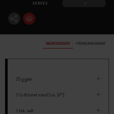
SERVES
INGREDIENSER
FREMGANGSMÅDE
25 g gær
1½ dl lunet vand (ca. 37°)
1 tsk. salt