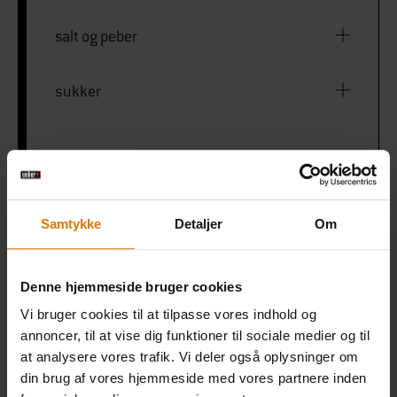
salt og peber
sukker
KARTOFLER
Samtykke
Detaljer
Om
250 g nye kartofler
2 spsk. god olivenolie
Denne hjemmeside bruger cookies
Vi bruger cookies til at tilpasse vores indhold og
salt og peber
annoncer, til at vise dig funktioner til sociale medier og til
at analysere vores trafik. Vi deler også oplysninger om
din brug af vores hjemmeside med vores partnere inden