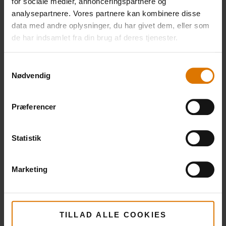
for sociale medier, annonceringspartnere og
Røgplanke lagt i blød i vand i mindst 30
analysepartnere. Vores partnere kan kombinere disse
data med andre oplysninger, du har givet dem, eller som
minutter
de har indsamlet fra din brug af deres tjenester.
Samtykkevalg
Nødvendig
PRINT THIS LIST
Præferencer
Statistik
Gør det nemt
Marketing
Anbefalet tilbehør
TILLAD ALLE COOKIES