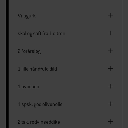
½ agurk
skal og saft fra 1 citron
2 forårsløg
1 lille håndfuld dild
1 avocado
1 spsk. god olivenolie
2 tsk. rødvinseddike