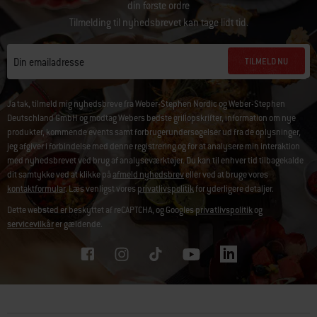
din første ordre
Tilmelding til nyhedsbrevet kan tage lidt tid.
TILMELD NU
Din emailadresse
Ja tak, tilmeld mig nyhedsbreve fra Weber-Stephen Nordic og Weber-Stephen
Deutschland GmbH og modtag Webers bedste grillopskrifter, information om nye
produkter, kommende events samt forbrugerundersøgelser ud fra de oplysninger,
jeg afgiver i forbindelse med denne registrering og for at analysere min interaktion
med nyhedsbrevet ved brug af analyseværktøjer. Du kan til enhver tid tilbagekalde
dit samtykke ved at klikke på
afmeld nyhedsbrev
eller ved at bruge vores
kontaktformular
. Læs venligst vores
privatlivspolitik
for yderligere detaljer.
Dette websted er beskyttet af reCAPTCHA, og Googles
privatlivspolitik
og
servicevilkår
er gældende.