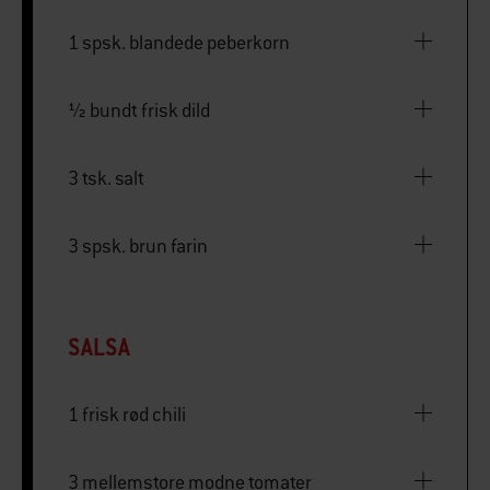
1 spsk. blandede peberkorn
½ bundt frisk dild
3 tsk. salt
3 spsk. brun farin
SALSA
1 frisk rød chili
3 mellemstore modne tomater