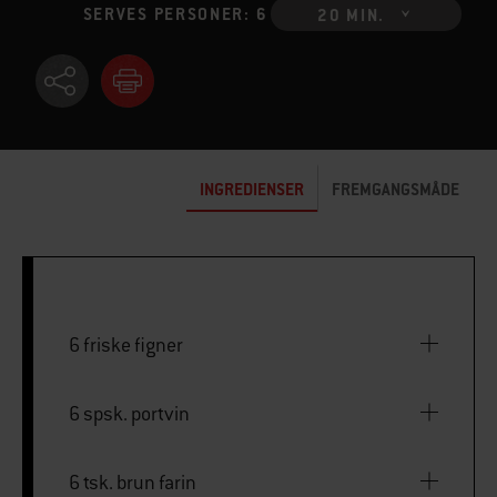
SERVES PERSONER: 6
20 MIN.
INGREDIENSER
FREMGANGSMÅDE
6 friske figner
6 spsk. portvin
6 tsk. brun farin