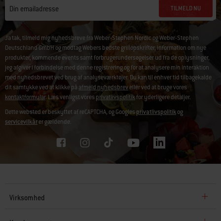
TILMELD NU
Din emailadresse
Ja tak, tilmeld mig nyhedsbreve fra Weber-Stephen Nordic og Weber-Stephen
Deutschland GmbH og modtag Webers bedste grillopskrifter, information om nye
produkter, kommende events samt forbrugerundersøgelser ud fra de oplysninger,
jeg afgiver i forbindelse med denne registrering og for at analysere min interaktion
med nyhedsbrevet ved brug af analyseværktøjer. Du kan til enhver tid tilbagekalde
dit samtykke ved at klikke på
afmeld nyhedsbrev
eller ved at bruge vores
kontaktformular
. Læs venligst vores
privatlivspolitik
for yderligere detaljer.
Dette websted er beskyttet af reCAPTCHA, og Googles
privatlivspolitik
og
servicevilkår
er gældende.
Virksomhed