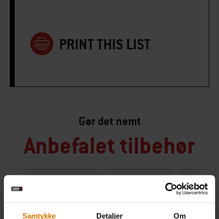
PRINT THIS LIST
Gør det nemt
Anbefalet tilbehør
Premium-
Forklæde
Grillbør
handskesæt
Se
Se
Samtykke
Detaljer
Om
mere
mere
Se