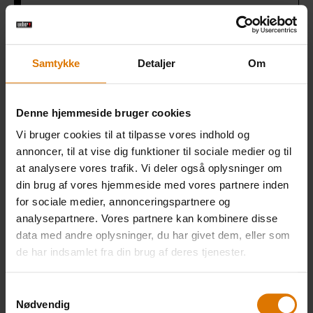
Salt
Samtykke
Detaljer
Om
Stegeplade
Denne hjemmeside bruger cookies
Bambusspyd
Vi bruger cookies til at tilpasse vores indhold og
annoncer, til at vise dig funktioner til sociale medier og til
at analysere vores trafik. Vi deler også oplysninger om
din brug af vores hjemmeside med vores partnere inden
PRINT THIS LIST
for sociale medier, annonceringspartnere og
analysepartnere. Vores partnere kan kombinere disse
data med andre oplysninger, du har givet dem, eller som
de har indsamlet fra din brug af deres tjenester.
Samtykkevalg
Gør det nemt
Nødvendig