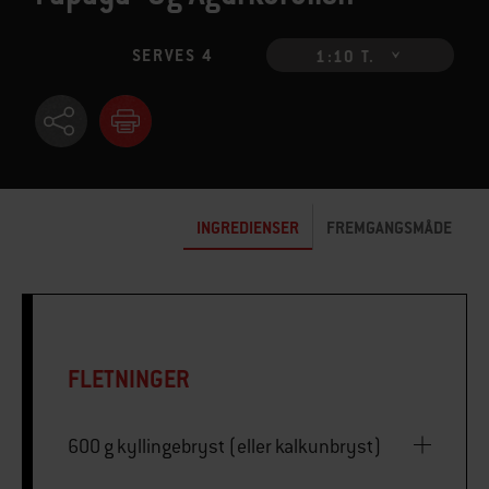
SERVES 4
1:10 T.
INGREDIENSER
FREMGANGSMÅDE
FLETNINGER
600 g kyllingebryst (eller kalkunbryst)