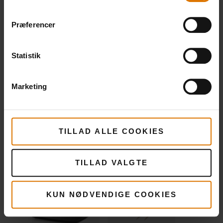
Anbefalet tilbehør
Præferencer
Statistik
Stegeplade
Bambusspyd
Se
Se
Marketing
mere
mere
TILLAD ALLE COOKIES
TILLAD VALGTE
KUN NØDVENDIGE COOKIES