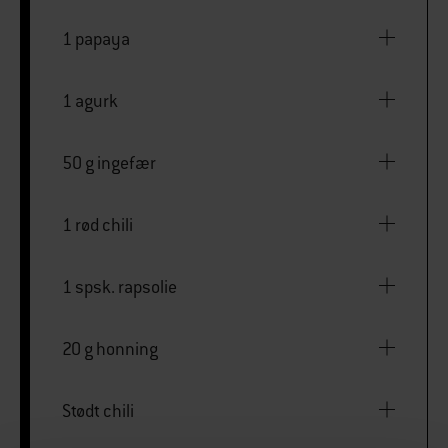
1 papaya
1 agurk
50 g ingefær
1 rød chili
1 spsk. rapsolie
20 g honning
Stødt chili