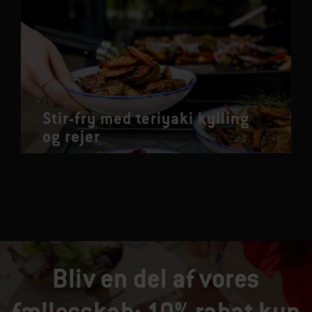
Stir-fry med teriyaki kylling
og rejer
Bliv en del af vores