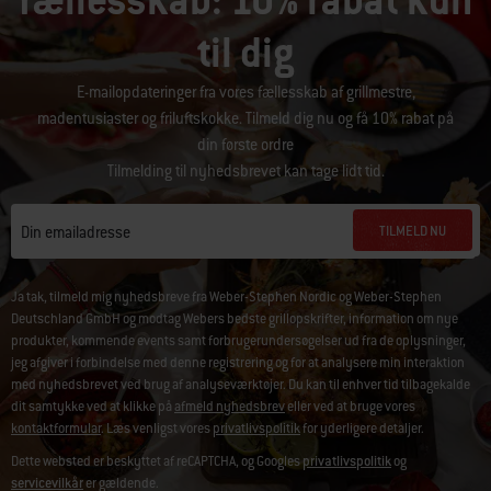
fællesskab: 10% rabat kun
til dig
E-mailopdateringer fra vores fællesskab af grillmestre,
madentusiaster og friluftskokke. Tilmeld dig nu og få 10% rabat på
din første ordre
Tilmelding til nyhedsbrevet kan tage lidt tid.
TILMELD NU
Din emailadresse
Ja tak, tilmeld mig nyhedsbreve fra Weber-Stephen Nordic og Weber-Stephen
Deutschland GmbH og modtag Webers bedste grillopskrifter, information om nye
produkter, kommende events samt forbrugerundersøgelser ud fra de oplysninger,
jeg afgiver i forbindelse med denne registrering og for at analysere min interaktion
med nyhedsbrevet ved brug af analyseværktøjer. Du kan til enhver tid tilbagekalde
dit samtykke ved at klikke på
afmeld nyhedsbrev
eller ved at bruge vores
kontaktformular
. Læs venligst vores
privatlivspolitik
for yderligere detaljer.
Dette websted er beskyttet af reCAPTCHA, og Googles
privatlivspolitik
og
servicevilkår
er gældende.