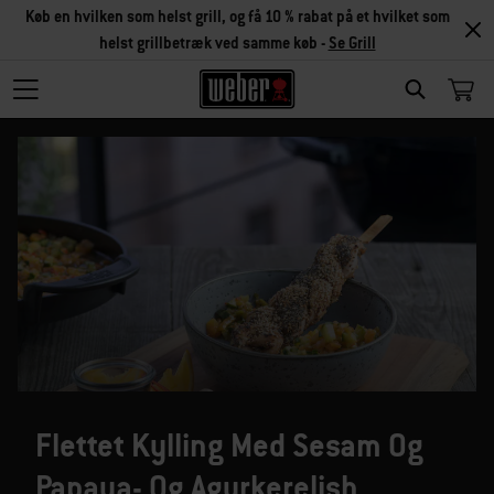
Køb en hvilken som helst grill, og få 10 % rabat på et hvilket som
helst grillbetræk ved samme køb -
Se Grill
SEARCH
Flettet Kylling Med Sesam Og
Papaya- Og Agurkerelish