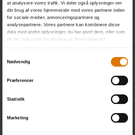
Anbefalet tilbehør
at analysere vores trafik. Vi deler også oplysninger om
din brug af vores hjemmeside med vores partnere inden
for sociale medier, annonceringspartnere og
analysepartnere. Vores partnere kan kombinere disse
Tangsæt
Grillspydsæt
data med andre oplysninger, du har givet dem, eller som
de har indsamlet fra din brug af deres tjenester.
Se
Se
mere
mere
Samtykkevalg
Nødvendig
Præferencer
Statistik
Marketing