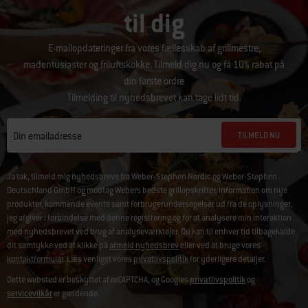
til dig
E-mailopdateringer fra vores fællesskab af grillmestre,
madentusiaster og friluftskokke. Tilmeld dig nu og få 10% rabat på
din første ordre
Tilmelding til nyhedsbrevet kan tage lidt tid.
TILMELD NU
Din emailadresse
Ja tak, tilmeld mig nyhedsbreve fra Weber-Stephen Nordic og Weber-Stephen
Deutschland GmbH og modtag Webers bedste grillopskrifter, information om nye
produkter, kommende events samt forbrugerundersøgelser ud fra de oplysninger,
jeg afgiver i forbindelse med denne registrering og for at analysere min interaktion
med nyhedsbrevet ved brug af analyseværktøjer. Du kan til enhver tid tilbagekalde
dit samtykke ved at klikke på
afmeld nyhedsbrev
eller ved at bruge vores
kontaktformular
. Læs venligst vores
privatlivspolitik
for yderligere detaljer.
Dette websted er beskyttet af reCAPTCHA, og Googles
privatlivspolitik
og
servicevilkår
er gældende.