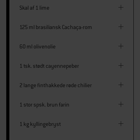
Skal af 1 lime
125 ml brasiliansk Cachaça-rom
60 ml olivenolie
1 tsk. stødt cayennepeber
2 lange finthakkede røde chilier
1 stor spsk. brun farin
1 kg kyllingebryst