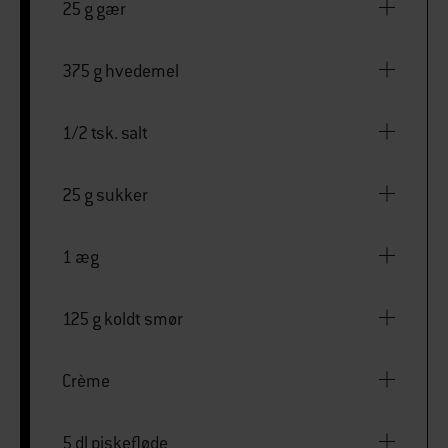
25 g gær
375 g hvedemel
1/2 tsk. salt
25 g sukker
1 æg
125 g koldt smør
Crème
5 dl piskefløde