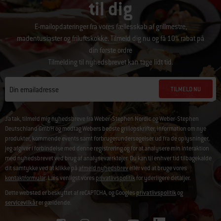
til dig
E-mailopdateringer fra vores fællesskab af grillmestre,
madentusiaster og friluftskokke. Tilmeld dig nu og få 10% rabat på
din første ordre
Tilmelding til nyhedsbrevet kan tage lidt tid.
TILMELD NU
Din emailadresse
Ja tak, tilmeld mig nyhedsbreve fra Weber-Stephen Nordic og Weber-Stephen
Deutschland GmbH og modtag Webers bedste grillopskrifter, information om nye
produkter, kommende events samt forbrugerundersøgelser ud fra de oplysninger,
jeg afgiver i forbindelse med denne registrering og for at analysere min interaktion
med nyhedsbrevet ved brug af analyseværktøjer. Du kan til enhver tid tilbagekalde
dit samtykke ved at klikke på
afmeld nyhedsbrev
eller ved at bruge vores
kontaktformular
. Læs venligst vores
privatlivspolitik
for yderligere detaljer.
Dette websted er beskyttet af reCAPTCHA, og Googles
privatlivspolitik
og
servicevilkår
er gældende.