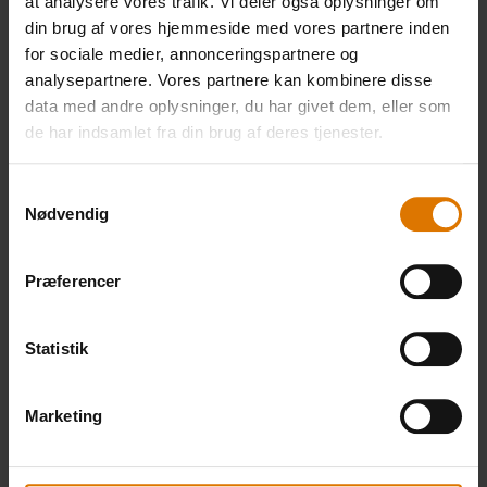
Anbefalet tilbehør
at analysere vores trafik. Vi deler også oplysninger om
din brug af vores hjemmeside med vores partnere inden
for sociale medier, annonceringspartnere og
analysepartnere. Vores partnere kan kombinere disse
Premium-
Forklæde
Grillbør
data med andre oplysninger, du har givet dem, eller som
handskesæt
de har indsamlet fra din brug af deres tjenester.
Se
Se
mere
mere
Se
Samtykkevalg
mere
Nødvendig
Præferencer
Statistik
Marketing