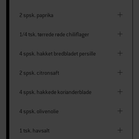
2 spsk. paprika
1/4 tsk. tørrede røde chiliflager
4 spsk. hakket bredbladet persille
2 spsk. citronsaft
4 spsk. hakkede korianderblade
4 spsk. olivenolie
1 tsk. havsalt