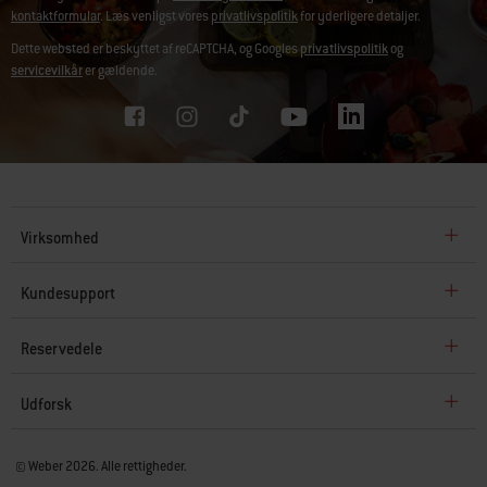
kontaktformular
. Læs venligst vores
privatlivspolitik
for yderligere detaljer.
Dette websted er beskyttet af reCAPTCHA, og Googles
privatlivspolitik
og
servicevilkår
er gældende.
Virksomhed
Kundesupport
Reservedele
Udforsk
© Weber 2026. Alle rettigheder.