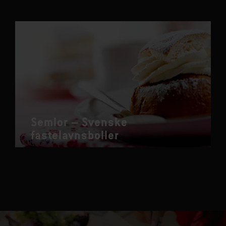
Semlor – Svenske
fastelavnsboller