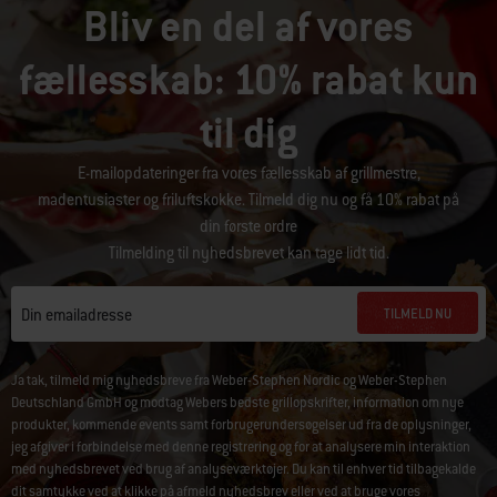
Bliv en del af vores
fællesskab: 10% rabat kun
til dig
E-mailopdateringer fra vores fællesskab af grillmestre,
madentusiaster og friluftskokke. Tilmeld dig nu og få 10% rabat på
din første ordre
Tilmelding til nyhedsbrevet kan tage lidt tid.
TILMELD NU
Din emailadresse
Ja tak, tilmeld mig nyhedsbreve fra Weber-Stephen Nordic og Weber-Stephen
Deutschland GmbH og modtag Webers bedste grillopskrifter, information om nye
produkter, kommende events samt forbrugerundersøgelser ud fra de oplysninger,
jeg afgiver i forbindelse med denne registrering og for at analysere min interaktion
med nyhedsbrevet ved brug af analyseværktøjer. Du kan til enhver tid tilbagekalde
dit samtykke ved at klikke på
afmeld nyhedsbrev
eller ved at bruge vores