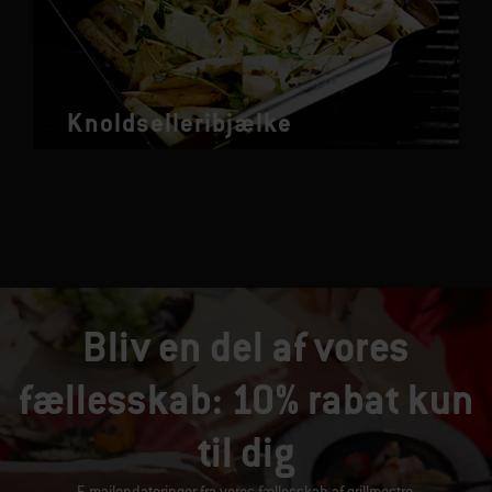
Knoldselleribjælke
Bliv en del af vores
fællesskab: 10% rabat kun
til dig