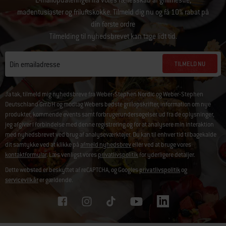
E-mailopdateringer fra vores fællesskab af grillmestre,
madentusiaster og friluftskokke. Tilmeld dig nu og få 10% rabat på
din første ordre
Tilmelding til nyhedsbrevet kan tage lidt tid.
TILMELD NU
Din emailadresse
Ja tak, tilmeld mig nyhedsbreve fra Weber-Stephen Nordic og Weber-Stephen
Deutschland GmbH og modtag Webers bedste grillopskrifter, information om nye
produkter, kommende events samt forbrugerundersøgelser ud fra de oplysninger,
jeg afgiver i forbindelse med denne registrering og for at analysere min interaktion
med nyhedsbrevet ved brug af analyseværktøjer. Du kan til enhver tid tilbagekalde
dit samtykke ved at klikke på
afmeld nyhedsbrev
eller ved at bruge vores
kontaktformular
. Læs venligst vores
privatlivspolitik
for yderligere detaljer.
Dette websted er beskyttet af reCAPTCHA, og Googles
privatlivspolitik
og
servicevilkår
er gældende.