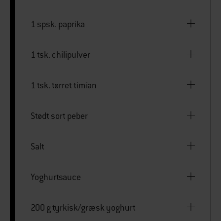
1 spsk. paprika
1 tsk. chilipulver
1 tsk. tørret timian
Stødt sort peber
Salt
Yoghurtsauce
200 g tyrkisk/græsk yoghurt