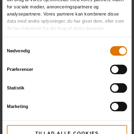
for sociale medier, annonceringspartnere og
iGrill Mini
Premium
Grillbør
analysepartnere. Vores partnere kan kombinere disse
649,00 DKK
salt- og
data med andre oplysninger, du har givet dem, eller som
486,75 DKK
Se
pebersæt
inkl. moms
de har indsamlet fra din brug af deres tjenester.
mere
199,00 DKK
149,25 DKK
Se
inkl. moms
Samtykkevalg
mere
Nødvendig
Se
mere
Præferencer
Statistik
Marketing
TILLAD ALLE COOKIES