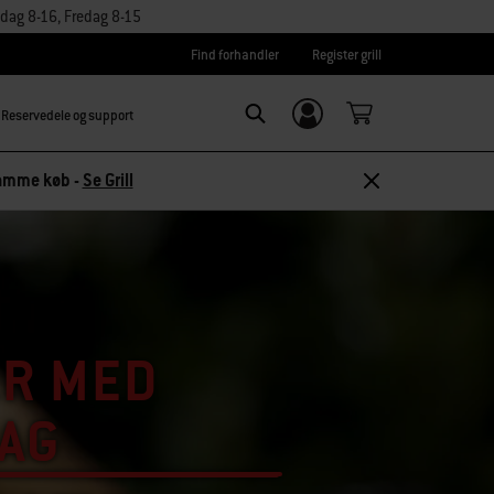
dag 8-16, Fredag 8-15
Find forhandler
Register grill
Reservedele og support
Log ind/
SEARCH
tilmeld dig
 samme køb -
Se Grill
ER MED
AG