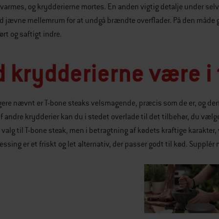
orvarmes, og krydderierne mortes. En anden vigtig detalje under selv
 jævne mellemrum for at undgå brændte overflader. På den måde giv
rt og saftigt indre.
 krydderierne være i 
gere nævnt er T-bone steaks velsmagende, præcis som de er, og derf
 andre krydderier kan du i stedet overlade til det tilbehør, du vælge
 valg til T-bone steak, men i betragtning af kødets kraftige karakter,
essing er et friskt og let alternativ, der passer godt til kød. Supplé