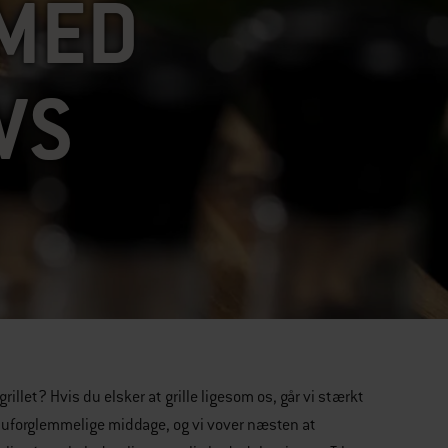
 MED
VS
llet? Hvis du elsker at grille ligesom os, går vi stærkt
t uforglemmelige middage, og vi vover næsten at