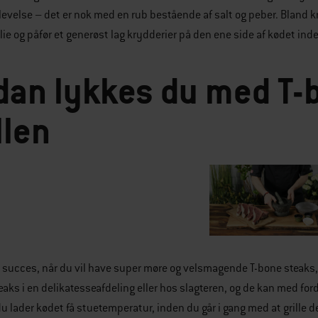
velse – det er nok med en rub bestående af salt og peber. Bland 
lie og påfør et generøst lag krydderier på den ene side af kødet inde
dan lykkes du med T-
llen
l succes, når du vil have super møre og velsmagende T-bone steaks, e
eaks i en delikatesseafdeling eller hos slagteren, og de kan med for
du lader kødet få stuetemperatur, inden du går i gang med at grille d