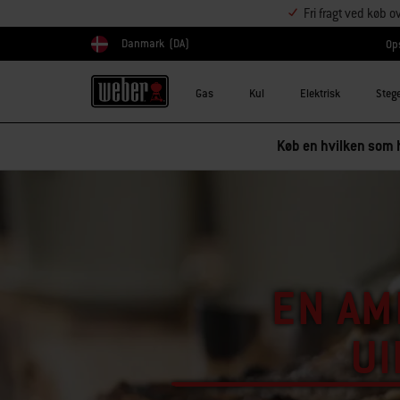
Fri fragt ved køb o
Danmark
(DA)
Ops
Vælg land
Gas
Kul
Elektrisk
Steg
Køb en hvilken som h
EN AM
U