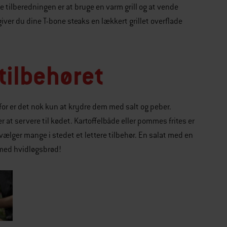
e tilberedningen er at bruge en varm grill og at vende
er du dine T-bone steaks en lækkert grillet overflade
tilbehøret
or er det nok kun at krydre dem med salt og peber.
r at servere til kødet. Kartoffelbåde eller pommes frites er
 vælger mange i stedet et lettere tilbehør. En salat med en
r med hvidløgsbrød!