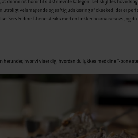
, at denne ret hører til sidstnævnte kategori. Det skyldes hovedsa
en utroligt velsmagende og saftig udskæring af oksekød, der er perfe
lse. Servér dine T-bone steaks med en lækker bearnaisesovs, og du e
n herunder, hvor vi viser dig, hvordan du lykkes med dine T-bone st