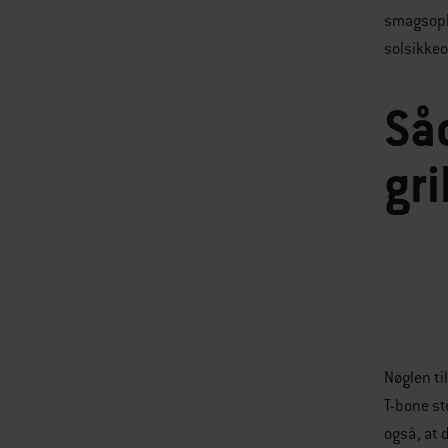
smagsople
solsikkeo
Så
gri
Nøglen ti
T-bone st
også, at 