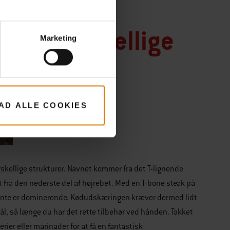
 med forskellige
Marketing
LAD ALLE COOKIES
orskellige strukturer. Navnet kommer fra det T-lignende
 fra den nederste del af højrebet. Med en T-bone steak på
ævnte er dominerende. Kødudskæringen kræver dermed lidt
l, så længe du har det rette tilbehør ved hånden. Takket
rier eller marinader for at få en fantastisk