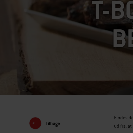
T-B
B
Findes de
Tilbage
ud fra, a