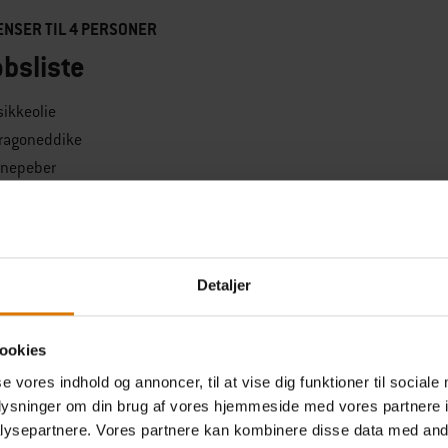
ENSER TIL 4 PERSONER
bsliste
sikkeolie
tragoneddike
nnepeber
peber
nd
løgspulver
Detaljer
 peber
ookies
steaks (350 g hver)
se vores indhold og annoncer, til at vise dig funktioner til sociale
oplysninger om din brug af vores hjemmeside med vores partnere i
ret smør (forsigtigt smeltet smør)
ysepartnere. Vores partnere kan kombinere disse data med andr
lommer