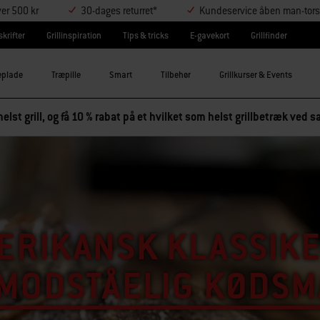
ver 500 kr
30-dages returret*
Kundeservice åben man-tors
krifter
Grillinspiration
Tips & tricks
E-gavekort
Grillfinder
eplade
Træpille
Smart
Tilbehør
Grillkurser & Events
elst grill, og få 10 % rabat på et hvilket som helst grillbetræk ved
ERIKANSK KLASSIK
IMODSTÅELIG KØDSM