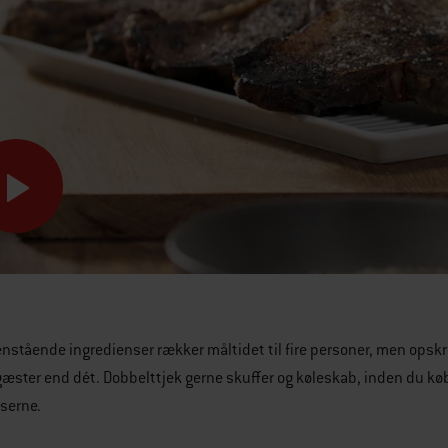
stående ingredienser rækker måltidet til fire personer, men opskrift
ster end dét. Dobbelttjek gerne skuffer og køleskab, inden du købe
serne.