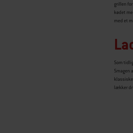
grillen f
kødet med
med et mø
Lad
Som tidli
Smagen af
klassiske
lækker dr