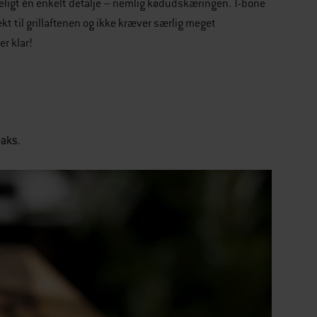
geligt én enkelt detalje – nemlig kødudskæringen. T-bone
kt til grillaftenen og ikke kræver særlig meget
r klar!
eaks.