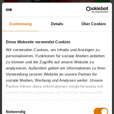
Zustimmung
Details
Über Cookies
Diese Webseite verwendet Cookies
Wir verwenden Cookies, um Inhalte und Anzeigen zu
personalisieren, Funktionen für soziale Medien anbieten
zu können und die Zugriffe auf unsere Website zu
analysieren. Außerdem geben wir Informationen zu Ihrer
Verwendung unserer Website an unsere Partner für
Grill On
soziale Medien, Werbung und Analysen weiter. Unsere
Pizza vom Grill
Partner führen diese Informationen möglicherweise mit
weiteren Daten zusammen, die Sie ihnen bereitgestellt
haben oder die sie im Rahmen Ihrer Nutzung der Dienste
Hol dir den Geschmack Italiens auf deine Terrasse. So
gesammelt haben.
Einwilligungsauswahl
verwandelst du deinen Grill in einen Pizzaofen - von
Notwendig