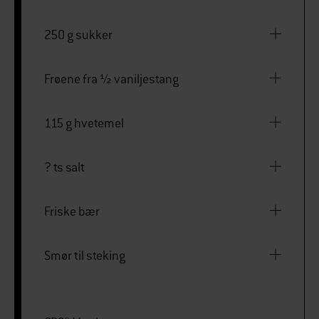
250 g sukker
Frøene fra ½ vaniljestang
115 g hvetemel
? ts salt
Friske bær
Smør til steking