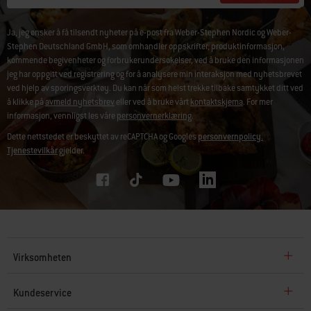
Ja, jeg ønsker å få tilsendt nyheter på e-post fra Weber-Stephen Nordic og Weber-
Stephen Deutschland GmbH, som omhandler oppskrifter, produktinformasjon,
kommende begivenheter og forbrukerundersøkelser, ved å bruke den informasjonen
jeg har oppgitt ved registrering og for å analysere min interaksjon med nyhetsbrevet
ved hjelp av sporingsverktøy. Du kan når som helst trekke tilbake samtykket ditt ved
å klikke på
avmeld nyhetsbrev
eller ved å bruke vårt
kontaktskjema
. For mer
informasjon, vennligst les våre
personvernerklæring
.
Dette nettstedet er beskyttet av reCAPTCHA og Googles
personvernpolicy.
Tjenestevilkår
gjelder.
Virksomheten
Kundeservice