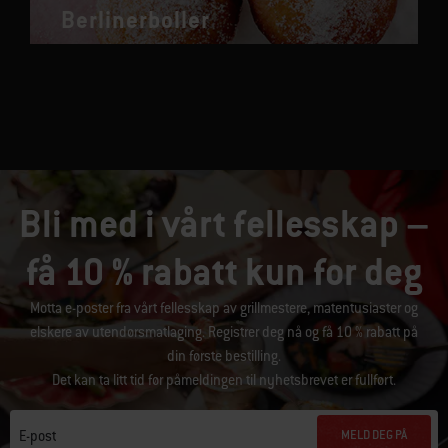
Berlinerboller
Bli med i vårt fellesskap –
få 10 % rabatt kun for deg
Motta e-poster fra vårt fellesskap av grillmestere, matentusiaster og
elskere av utendørsmatlaging. Registrer deg nå og få 10 % rabatt på
din første bestilling.
Det kan ta litt tid før påmeldingen til nyhetsbrevet er fullført.
MELD DEG PÅ
E-post