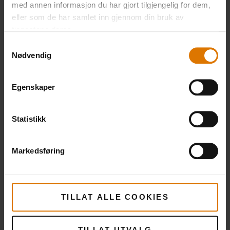
med annen informasjon du har gjort tilgjengelig for dem,
eller som de har samlet inn gjennom din bruk av
tjenestene deres.
Samtykkevalg
Nødvendig
Egenskaper
Statistikk
Markedsføring
TILLAT ALLE COOKIES
TILLAT UTVALG