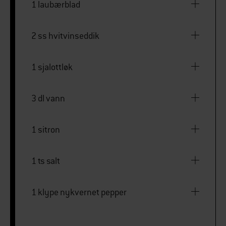
1 laubærblad
2 ss hvitvinseddik
1 sjalottløk
3 dl vann
1 sitron
1 ts salt
1 klype nykvernet pepper