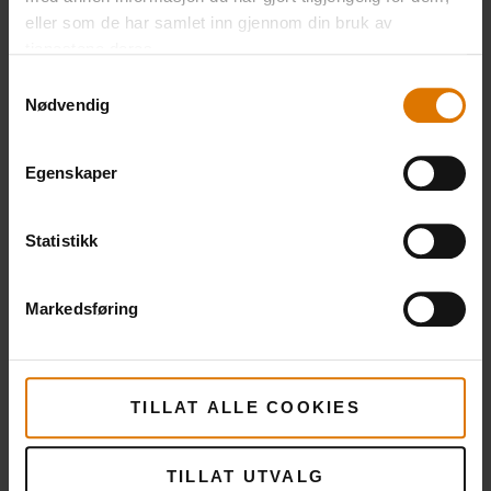
detaljer
Vis
eller som de har samlet inn gjennom din bruk av
detaljer
tjenestene deres.
Samtykkevalg
Nødvendig
Egenskaper
Statistikk
Markedsføring
TILLAT ALLE COOKIES
TILLAT UTVALG