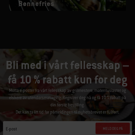
Bønnefries
Bli med i vårt fellesskap –
få 10 % rabatt kun for deg
Motta e-poster fra vårt fellesskap av grillmestere, matentusiaster og
elskere av utendørsmatlaging. Registrer deg nå og få 10 % rabatt på
din første bestilling.
Det kan ta litt tid før påmeldingen til nyhetsbrevet er fullført.
MELD DEG PÅ
E-post