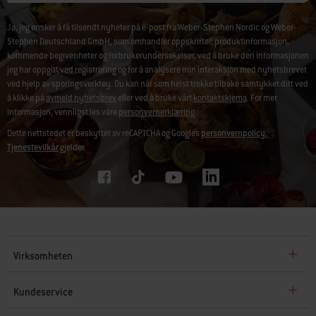
Ja, jeg ønsker å få tilsendt nyheter på e-post fra Weber-Stephen Nordic og Weber-
Stephen Deutschland GmbH, som omhandler oppskrifter, produktinformasjon,
kommende begivenheter og forbrukerundersøkelser, ved å bruke den informasjonen
jeg har oppgitt ved registrering og for å analysere min interaksjon med nyhetsbrevet
ved hjelp av sporingsverktøy. Du kan når som helst trekke tilbake samtykket ditt ved
å klikke på
avmeld nyhetsbrev
eller ved å bruke vårt
kontaktskjema
. For mer
informasjon, vennligst les våre
personvernerklæring
.
Dette nettstedet er beskyttet av reCAPTCHA og Googles
personvernpolicy.
Tjenestevilkår
gjelder.
Virksomheten
Kundeservice