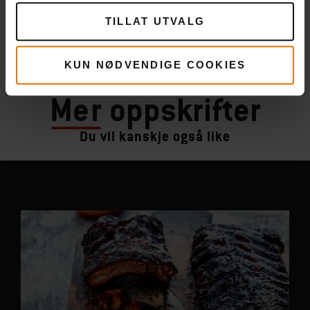
TILLAT UTVALG
KUN NØDVENDIGE COOKIES
Mer
oppskrifter
Du vil kanskje også like