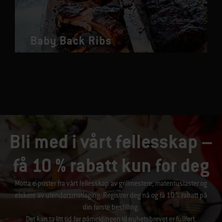
Baby Back Ribs
Bli med i vårt fellesskap –
få 10 % rabatt kun for deg
Motta e-poster fra vårt fellesskap av grillmestere, matentusiaster og
elskere av utendørsmatlaging. Registrer deg nå og få 10 % rabatt på
din første bestilling.
Det kan ta litt tid før påmeldingen til nyhetsbrevet er fullført.