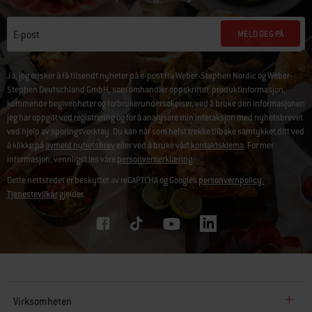
MELD DEG PÅ
E-post
Ja, jeg ønsker å få tilsendt nyheter på e-post fra Weber-Stephen Nordic og Weber-
Stephen Deutschland GmbH, som omhandler oppskrifter, produktinformasjon,
kommende begivenheter og forbrukerundersøkelser, ved å bruke den informasjonen
jeg har oppgitt ved registrering og for å analysere min interaksjon med nyhetsbrevet
ved hjelp av sporingsverktøy. Du kan når som helst trekke tilbake samtykket ditt ved
å klikke på
avmeld nyhetsbrev
eller ved å bruke vårt
kontaktskjema
. For mer
informasjon, vennligst les våre
personvernerklæring
.
Dette nettstedet er beskyttet av reCAPTCHA og Googles
personvernpolicy.
Tjenestevilkår
gjelder.
Virksomheten