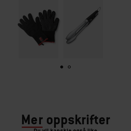
Mer
oppskrifter
Du vil kanskje også like