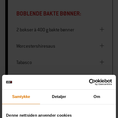
BOBLENDE BAKTE BØNNER:
2 bokser à 400 g bakte bønner
Worcestershiresaus
Tabasco
FYLTE SOPP
Samtykke
Detaljer
Om
4 portobellosopp
Denne nettsiden anvender cookies