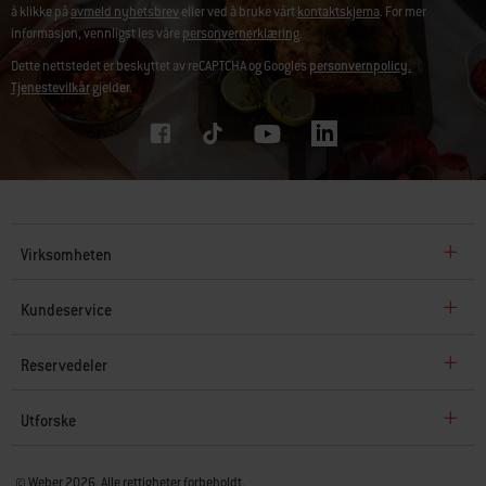
å klikke på
avmeld nyhetsbrev
eller ved å bruke vårt
kontaktskjema
. For mer
informasjon, vennligst les våre
personvernerklæring
.
Dette nettstedet er beskyttet av reCAPTCHA og Googles
personvernpolicy.
Tjenestevilkår
gjelder.
Virksomheten
Kundeservice
Reservedeler
Utforske
© Weber 2026. Alle rettigheter forbeholdt.