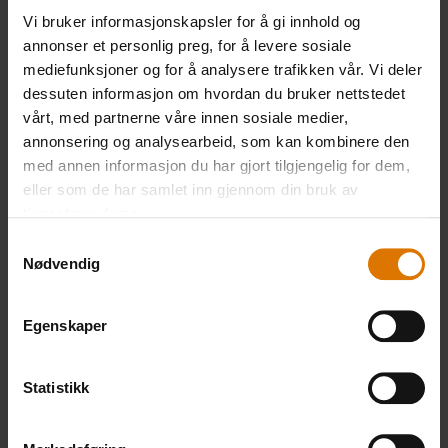
100 g halloumi
Vi bruker informasjonskapsler for å gi innhold og
annonser et personlig preg, for å levere sosiale
2 kvister basilikum
mediefunksjoner og for å analysere trafikken vår. Vi deler
dessuten informasjon om hvordan du bruker nettstedet
vårt, med partnerne våre innen sosiale medier,
1 teskje olivenolje
annonsering og analysearbeid, som kan kombinere den
med annen informasjon du har gjort tilgjengelig for dem,
skall av ½ sitron
eller som de har samlet inn gjennom din bruk av
tjenestene deres.
Samtykkevalg
pepper
Nødvendig
Egenskaper
Statistikk
PRINT THIS LIST