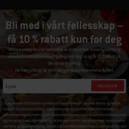
Bli med i vårt fellesskap –
få 10 % rabatt kun for deg
Motta e-poster fra vårt fellesskap av grillmestere, matentusiaster og
elskere av utendørsmatlaging. Registrer deg nå og få 10 % rabatt på
din første bestilling.
Det kan ta litt tid før påmeldingen til nyhetsbrevet er fullført.
MELD DEG PÅ
E-post
Ja, jeg ønsker å få tilsendt nyheter på e-post fra Weber-Stephen Nordic og Weber-
Stephen Deutschland GmbH, som omhandler oppskrifter, produktinformasjon,
kommende begivenheter og forbrukerundersøkelser, ved å bruke den informasjonen
jeg har oppgitt ved registrering og for å analysere min interaksjon med nyhetsbrevet
ved hjelp av sporingsverktøy. Du kan når som helst trekke tilbake samtykket ditt ved