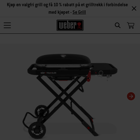
Kjøp en valgfri grill og få 10 % rabatt på et grilltrekk i forbindelse
med kjøpet -
Se Grill
Search
Hvis karusellbildet endres, endres gjeldende bilde for miniatyrbildekarusellen