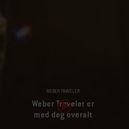
WEBER TRAVELER
Weber Traveler er
med deg overalt
Spill av video