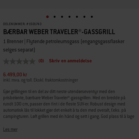
DELENUMMER:
#
1501743
BÆRBAR WEBER TRAVELER®-GASSGRILL
1 Brenner | Flytende petroleumsgass (engangsgassflasker
selges separat)
(0)
Skriv en anmeldelse
Ingen
vurdering
Samme
6.499,00 kr
sidelenke.
inkl. mva. og toll. Ekskl. fraktomkostninger
Gjør grillingen til en del av ditt neste utendørseventyr med den
prisbelønte, bærbare Weber Traveler®-gassgrillen. Med en bredde på
rundt 100 cm, passer den fint i de fleste SUV-er. Robust design med
automatisk lås til lokket gjør det enkelt å ta den med overalt, f.eks. på
campingturen. Løft grillen med én hånd og sett i gang. God plass til å lage
mat for mange.
Les mer
· Rundt 100 cm bred og passer i de fleste SUV-er for camping og grilling