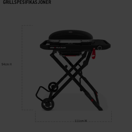
GRILLSPESIFIKASJONER
94cm H
111cm W