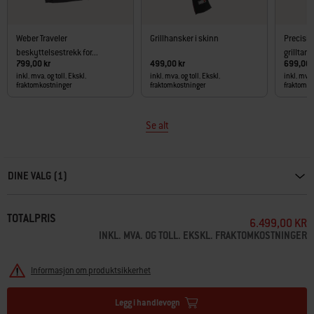
Weber Traveler
Grillhansker i skinn
Precisio
beskyttelsestrekk for...
grilltang
799,00 kr
499,00 kr
699,00 
inkl. mva. og toll. Ekskl.
inkl. mva. og toll. Ekskl.
inkl. mva. 
fraktomkostninger
fraktomkostninger
fraktomko
Se alt
Carousel containing list of product recommendations. Please use left and ar
DINE VALG (1)
TOTALPRIS
6.499,00 KR
INKL. MVA. OG TOLL. EKSKL. FRAKTOMKOSTNINGER
Informasjon om produktsikkerhet
Legg i handlevogn