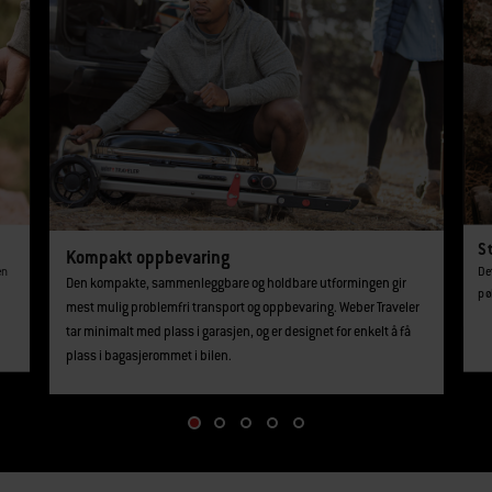
St
Kompakt oppbevaring
en
De
Den kompakte, sammenleggbare og holdbare utformingen gir
pøl
mest mulig problemfri transport og oppbevaring. Weber Traveler
tar minimalt med plass i garasjen, og er designet for enkelt å få
plass i bagasjerommet i bilen.