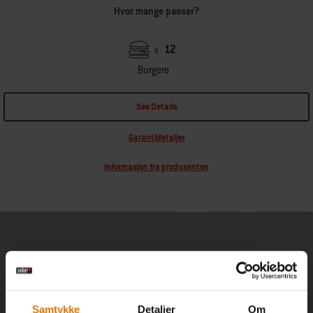
Hvor mange passer?
12
x
Burgere
See Details
Garantidetaljer
Informasjon fra produsenten
Samtykke
Detaljer
Om