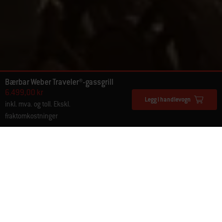
Bærbar Weber Traveler®-gassgrill
6.499,00 kr
Legg i handlevogn
inkl. mva. og toll. Ekskl.
fraktomkostninger