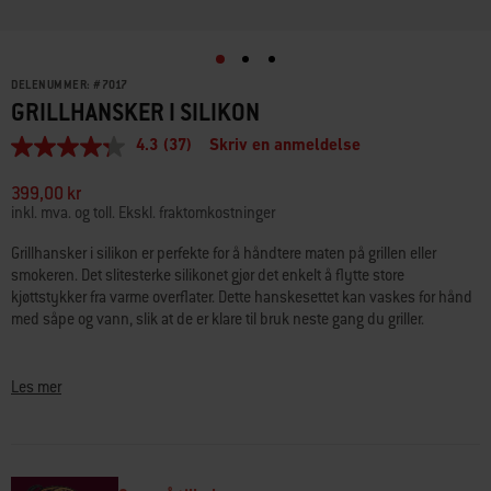
DELENUMMER:
#
7017
GRILLHANSKER I SILIKON
4.3
(37)
Skriv en anmeldelse
4.3
av
5
399,00 kr
stjerner,
inkl. mva. og toll. Ekskl. fraktomkostninger
gjennomsnittlig
vurderingsverdi.
Grillhansker i silikon er perfekte for å håndtere maten på grillen eller
Read
smokeren. Det slitesterke silikonet gjør det enkelt å flytte store
37
Reviews.
kjøttstykker fra varme overflater. Dette hanskesettet kan vaskes for hånd
Samme
med såpe og vann, slik at de er klare til bruk neste gang du griller.
sidelenke.
• Gjenbrukbare
• Næringsmiddelgodkjent silikon
Les mer
• Enkle å rengjøre med såpe og vann. Vaskes bare for hånd.
• EU-størrelse 9
• Varmebestandig inntil 204° C