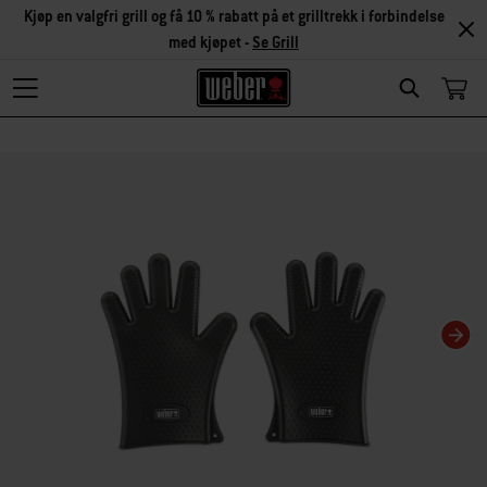
Kjøp en valgfri grill og få 10 % rabatt på et grilltrekk i forbindelse
med kjøpet -
Se Grill
Search
Hvis karusellbildet endres, endres gjeldende bilde for miniatyrbildekarusellen