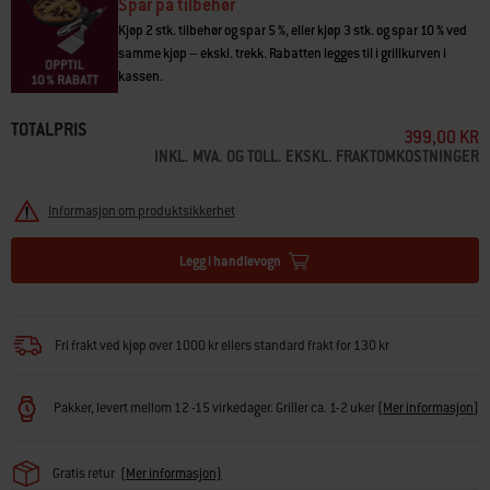
Spar på tilbehør
Kjøp 2 stk. tilbehør og spar 5 %, eller kjøp 3 stk. og spar 10 % ved
samme kjøp – ekskl. trekk. Rabatten legges til i grillkurven i
kassen.
TOTALPRIS
399,00 KR
INKL. MVA. OG TOLL. EKSKL. FRAKTOMKOSTNINGER
Informasjon om produktsikkerhet
Legg i handlevogn
Fri frakt ved kjøp over 1000 kr ellers standard frakt for 130 kr
Pakker, levert mellom 12 -15 virkedager. Griller ca. 1-2 uker
(
Mer informasjon
)
Gratis retur
(Mer informasjon)