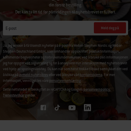
din første bestilling.
Det kan ta litt tid før påmeldingen til nyhetsbrevet er fullført.
Meld deg på
E-post
Ja, jeg ønsker å få tilsendt nyheter på e-post fra Weber-Stephen Nordic og Weber-
Stephen Deutschland GmbH, som omhandler oppskrifter, produktinformasjon,
kommende begivenheter og forbrukerundersøkelser, ved å bruke den informasjonen
jeg har oppgitt ved registrering og for å analysere min interaksjon med nyhetsbrevet
ved hjelp av sporingsverktøy. Du kan når som helst trekke tilbake samtykket ditt ved
å klikke på
avmeld nyhetsbrev
eller ved å bruke vårt
kontaktskjema
. For mer
informasjon, vennligst les våre
personvernerklæring
.
Dette nettstedet er beskyttet av reCAPTCHA og Googles
personvernpolicy.
Tjenestevilkår
gjelder.