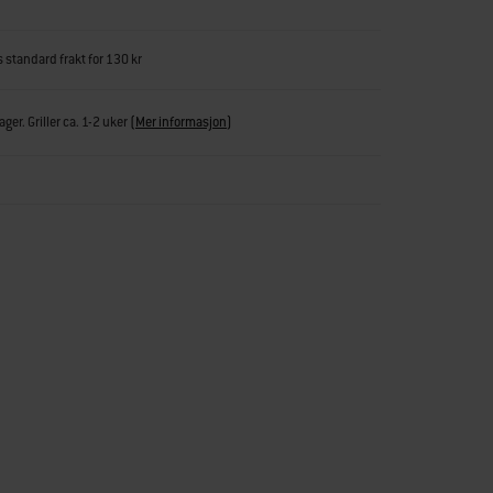
s standard frakt for 130 kr
ger. Griller ca. 1-2 uker
(
Mer informasjon
)