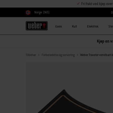
Fri frakt ved kjøp ove
Norge
(NO)
O
Velg land
Gass
Kull
Elektrisk
Ste
Kjøp en va
Tilbehør
Forberedelse og servering
Weber Traveler vendbart br