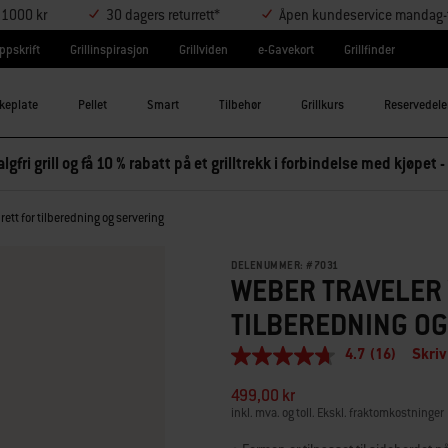
r 1000 kr
30 dagers returrett*
Åpen kundeservice mandag-t
ppskrift
Grillinspirasjon
Grillviden
e-Gavekort
Grillfinder
keplate
Pellet
Smart
Tilbehør
Grillkurs
Reservedele
lgfri grill og få 10 % rabatt på et grilltrekk i forbindelse med kjøpet -
ett for tilberedning og servering
DELENUMMER:
#
7031
WEBER TRAVELER
TILBEREDNING OG
4.7
(16)
Skriv
4.7
av
499,00 kr
5
stjerner,
inkl. mva. og toll. Ekskl. fraktomkostninger
gjennomsnittlig
vurderingsverdi.