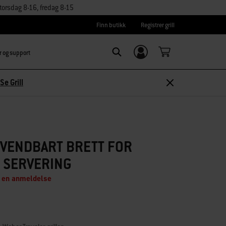
orsdag 8-16, fredag 8-15
Finn butikk
Registrer grill
r og support
Logg inn/
Search
Registrer deg
Se Grill
 VENDBART BRETT FOR
 SERVERING
 en anmeldelse