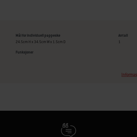
Mål for individuell pappeske
Antall
24.5cm H x 34.5cm W x 1.5cm D
1
Funksjoner
Informas