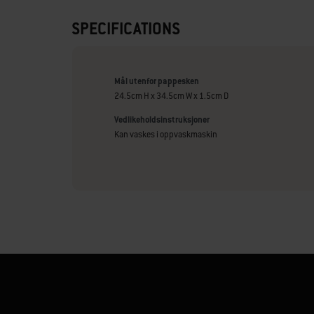
SPECIFICATIONS
Mål utenfor pappesken
24.5cm H x 34.5cm W x 1.5cm D
Vedlikeholdsinstruksjoner
Kan vaskes i oppvaskmaskin