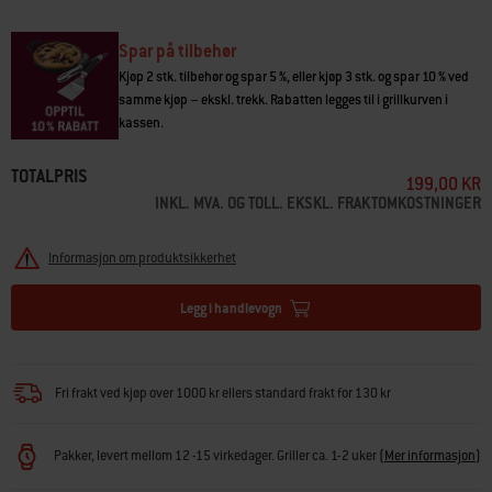
et glisikkert grep, slik at du kan skrubbe ren områder i grillen som er
vanskelige å nå. Benytt denne børsten for å rengjøre grillen før bruk, slik
at den varer lenger og det neste måltidet blir like lekkert som det forrige.
Spar på tilbehør
Kjøp 2 stk. tilbehør og spar 5 %, eller kjøp 3 stk. og spar 10 % ved
samme kjøp – ekskl. trekk. Rabatten legges til i grillkurven i
kassen.
TOTALPRIS
199,00 KR
INKL. MVA. OG TOLL. EKSKL. FRAKTOMKOSTNINGER
Informasjon om produktsikkerhet
Legg i handlevogn
Fri frakt ved kjøp over 1000 kr ellers standard frakt for 130 kr
Pakker, levert mellom 12 -15 virkedager. Griller ca. 1-2 uker
(
Mer informasjon
)