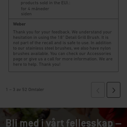
Bli med i vårt fellesskap –