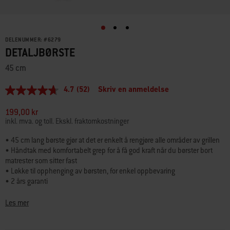
DELENUMMER:
#
6279
DETALJBØRSTE
45 cm
4.7
(52)
Skriv en anmeldelse
4.7
av
5
199,00 kr
stjerner,
inkl. mva. og toll. Ekskl. fraktomkostninger
gjennomsnittlig
vurderingsverdi.
• 45 cm lang børste gjør at det er enkelt å rengjøre alle områder av grillen
Read
• Håndtak med komfortabelt grep for å få god kraft når du børster bort
52
Reviews.
matrester som sitter fast
Samme
• Løkke til opphenging av børsten, for enkel oppbevaring
sidelenke.
• 2 års garanti
Med denne børsten kan du rengjøre mer enn bare grillristene. Den er
Les mer
perfekt for å børste bort fastbrente matrester, fett og smuss fra brennerrør,
Flavorizer Bars og andre trange områder. Det lange non-slip-håndtaket har