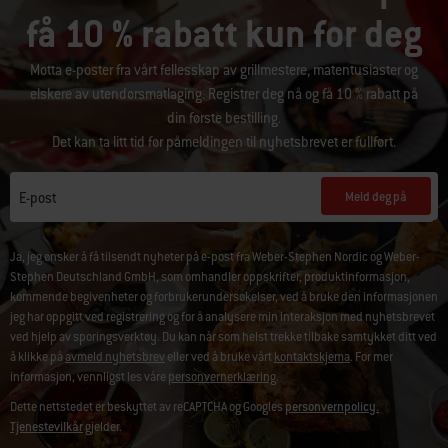
få 10 % rabatt kun for deg
Motta e-poster fra vårt fellesskap av grillmestere, matentusiaster og
elskere av utendørsmatlaging. Registrer deg nå og få 10 % rabatt på
din første bestilling.
Det kan ta litt tid før påmeldingen til nyhetsbrevet er fullført.
Meld deg på
E-post
Ja, jeg ønsker å få tilsendt nyheter på e-post fra Weber-Stephen Nordic og Weber-
Stephen Deutschland GmbH, som omhandler oppskrifter, produktinformasjon,
kommende begivenheter og forbrukerundersøkelser, ved å bruke den informasjonen
jeg har oppgitt ved registrering og for å analysere min interaksjon med nyhetsbrevet
ved hjelp av sporingsverktøy. Du kan når som helst trekke tilbake samtykket ditt ved
å klikke på
avmeld nyhetsbrev
eller ved å bruke vårt
kontaktskjema
. For mer
informasjon, vennligst les våre
personvernerklæring
.
Dette nettstedet er beskyttet av reCAPTCHA og Googles
personvernpolicy.
Tjenestevilkår
gjelder.