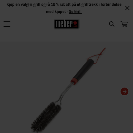
Kjøp en valgfri grill og få 10 % rabatt på et grilltrekk i forbindelse
med kjøpet -
Se Grill
Search
Hvis karusellbildet endres, endres gjeldende bilde for miniatyrbildekarusellen