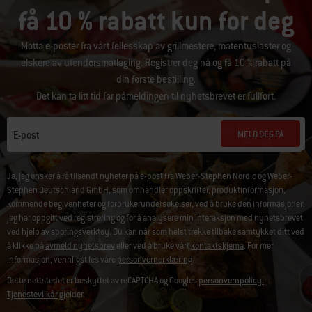
få 10 % rabatt kun for deg
Motta e-poster fra vårt fellesskap av grillmestere, matentusiaster og
elskere av utendørsmatlaging. Registrer deg nå og få 10 % rabatt på
din første bestilling.
Det kan ta litt tid før påmeldingen til nyhetsbrevet er fullført.
MELD DEG PÅ
E-post
Ja, jeg ønsker å få tilsendt nyheter på e-post fra Weber-Stephen Nordic og Weber-
Stephen Deutschland GmbH, som omhandler oppskrifter, produktinformasjon,
kommende begivenheter og forbrukerundersøkelser, ved å bruke den informasjonen
jeg har oppgitt ved registrering og for å analysere min interaksjon med nyhetsbrevet
ved hjelp av sporingsverktøy. Du kan når som helst trekke tilbake samtykket ditt ved
å klikke på
avmeld nyhetsbrev
eller ved å bruke vårt
kontaktskjema
. For mer
informasjon, vennligst les våre
personvernerklæring
.
Dette nettstedet er beskyttet av reCAPTCHA og Googles
personvernpolicy.
Tjenestevilkår
gjelder.