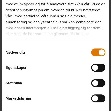
mediefunksjoner og for å analysere trafikken vår. Vi deler
dessuten informasjon om hvordan du bruker nettstedet
vårt, med partnerne våre innen sosiale medier,
Inspirasjon
annonsering og analysearbeid, som kan kombinere den
Gryteretter fra grillen
med annen informasjon du har gjort tilgjengelig for dem,
eller som de har samlet inn gjennom din bruk av
tjenestene deres.
Samtykkevalg
Nødvendig
Egenskaper
Statistikk
Markedsføring