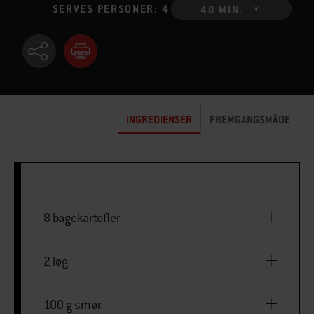
SERVES PERSONER: 4
40 MIN.
INGREDIENSER
FREMGANGSMÅDE
8 bagekartofler
2 løg
100 g smør