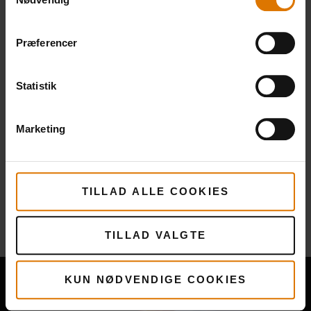
Præferencer
Statistik
Marketing
TILLAD ALLE COOKIES
Flere
opskrifter
Du måske også kunne lide
TILLAD VALGTE
KUN NØDVENDIGE COOKIES