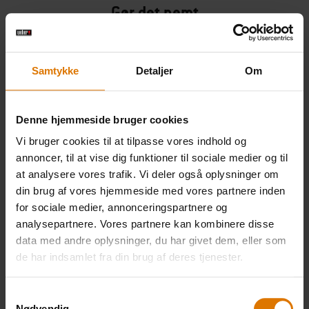
Gør det nemt
Anbefalet tilbehør
Samtykke
Detaljer
Om
Kyllingeholder
Premium-
Forklæd
handskesæt
Denne hjemmeside bruger cookies
Se
Se
Vi bruger cookies til at tilpasse vores indhold og
mere
mere
Se
annoncer, til at vise dig funktioner til sociale medier og til
mere
at analysere vores trafik. Vi deler også oplysninger om
din brug af vores hjemmeside med vores partnere inden
for sociale medier, annonceringspartnere og
analysepartnere. Vores partnere kan kombinere disse
data med andre oplysninger, du har givet dem, eller som
de har indsamlet fra din brug af deres tjenester.
Samtykkevalg
Nødvendig