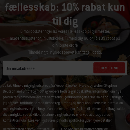
fællesskab: 10% rabat kun
til dig
E-mailopdateringer fra vores fællesskab af grillmestre,
madentusiaster og friluftskokke. Tilmeld dig nu og få 10% rabat på
din første ordre
Tilmelding til nyhedsbrevet kan tage lidt tid.
TILMELD NU
Din emailadresse
Ja tak, tilmeld mig nyhedsbreve fra Weber-Stephen Nordic og Weber-Stephen
Deutschland GmbH og modtag Webers bedste grillopskrifter, information om nye
produkter, kommende events samt forbrugerundersøgelser ud fra de oplysninger,
jeg afgiver i forbindelse med denne registrering og for at analysere min interaktion
med nyhedsbrevet ved brug af analyseværktøjer. Du kan til enhver tid tilbagekalde
dit samtykke ved at klikke på
afmeld nyhedsbrev
eller ved at bruge vores
kontaktformular
. Læs venligst vores
privatlivspolitik
for yderligere detaljer.
Dette websted er beskyttet af reCAPTCHA, og Googles
privatlivspolitik
og