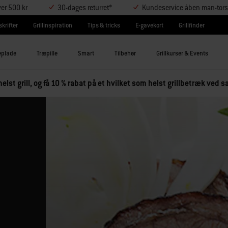
ver 500 kr
30-dages returret*
Kundeservice åben man-tors
krifter
Grillinspiration
Tips & tricks
E-gavekort
Grillfinder
eplade
Træpille
Smart
Tilbehør
Grillkurser & Events
elst grill, og få 10 % rabat på et hvilket som helst grillbetræk ved