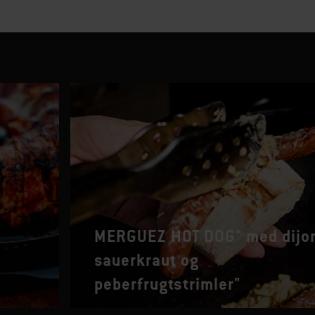
MERGUEZ HOT DOG" med dijo
sauerkraut og
peberfrugtstrimler"