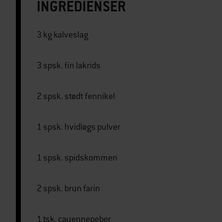
INGREDIENSER
3 kg kalveslag
3 spsk. fin lakrids
2 spsk. stødt fennikel
1 spsk. hvidløgs pulver
1 spsk. spidskommen
2 spsk. brun farin
1 tsk. cayennepeber