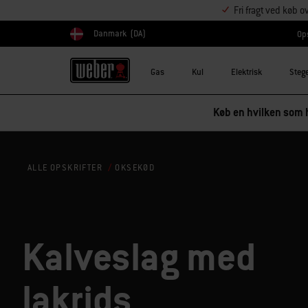
Fri fragt ved køb o
Danmark
(DA)
Ops
Vælg land
Gas
Kul
Elektrisk
Steg
Køb en hvilken som h
OKSEKØD
ALLE OPSKRIFTER
Kalveslag med
lakrids