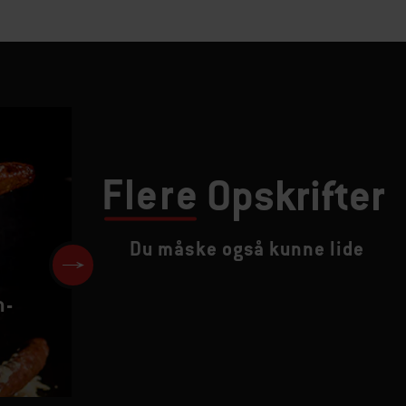
Flere
Opskrifter
Du måske også kunne lide
n-
Kød på spyd