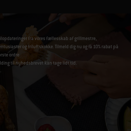
lopdateringer fra vores fællesskab af grillmestre,
tusiaster og friluftskokke. Tilmeld dig nu og få 10% rabat på
ørste ordre
lding til nyhedsbrevet kan tage lidt tid.