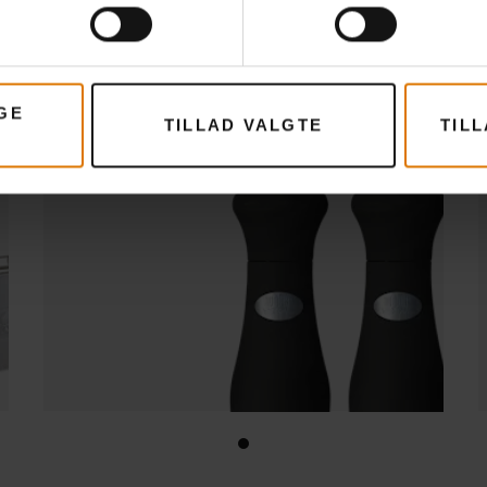
199,00 DKK
149,25 DKK
inkl. moms
Se mere
GE
TILLAD VALGTE
TIL