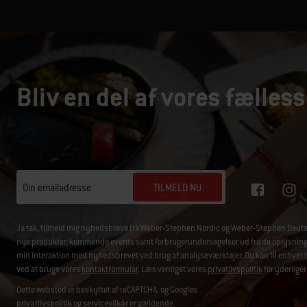
Bliv en del af vores fælless
TILMELD NU
Din emailadresse
Ja tak, tilmeld mig nyhedsbreve fra Weber-Stephen Nordic og Weber-Stephen Deuts
nye produkter, kommende events samt forbrugerundersøgelser ud fra de oplysninger, 
min interaktion med nyhedsbrevet ved brug af analyseværktøjer. Du kan til enhver t
ved at bruge vores
kontaktformular
. Læs venligst vores
privatlivspolitik
for yderliger
Dette websted er beskyttet af reCAPTCHA, og Googles
privatlivspolitik
og
servicevilkår
er gældende.