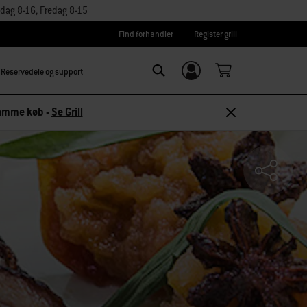
dag 8-16, Fredag 8-15
Find forhandler
Register grill
Reservedele og support
Log ind/
SEARCH
tilmeld dig
 samme køb -
Se Grill