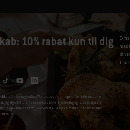
kab: 10% rabat kun til dig
E-mai
maden
din f
Tilme
chland GmbH og modtag Webers bedste grillopskrifter, information om
jeg afgiver i forbindelse med denne registrering og for at analysere
id tilbagekalde dit samtykke ved at klikke på
afmeld nyhedsbrev
eller
e detaljer.