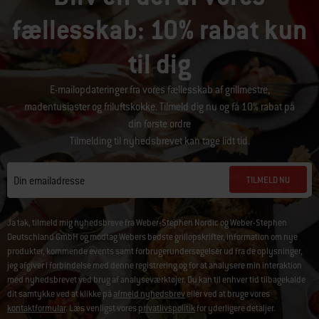
fællesskab: 10% rabat kun
til dig
E-mailopdateringer fra vores fællesskab af grillmestre,
madentusiaster og friluftskokke. Tilmeld dig nu og få 10% rabat på
din første ordre
Tilmelding til nyhedsbrevet kan tage lidt tid.
TILMELD NU
Din emailadresse
Ja tak, tilmeld mig nyhedsbreve fra Weber-Stephen Nordic og Weber-Stephen
Deutschland GmbH og modtag Webers bedste grillopskrifter, information om nye
produkter, kommende events samt forbrugerundersøgelser ud fra de oplysninger,
jeg afgiver i forbindelse med denne registrering og for at analysere min interaktion
med nyhedsbrevet ved brug af analyseværktøjer. Du kan til enhver tid tilbagekalde
dit samtykke ved at klikke på
afmeld nyhedsbrev
eller ved at bruge vores
kontaktformular
. Læs venligst vores
privatlivspolitik
for yderligere detaljer.