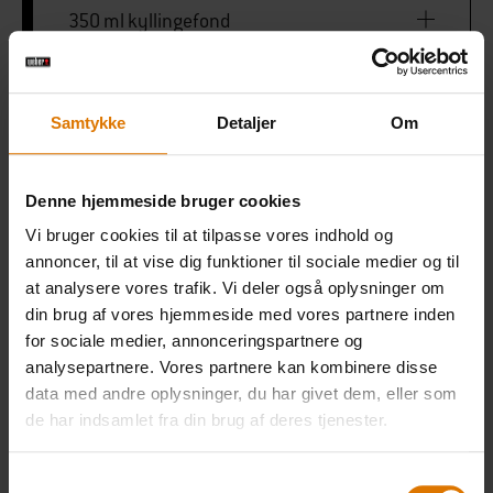
350 ml kyllingefond
400 ml vand
Samtykke
Detaljer
Om
300 g grov polenta
Denne hjemmeside bruger cookies
Et par kviste rosmarin og timian
Vi bruger cookies til at tilpasse vores indhold og
annoncer, til at vise dig funktioner til sociale medier og til
at analysere vores trafik. Vi deler også oplysninger om
100 g smør
din brug af vores hjemmeside med vores partnere inden
for sociale medier, annonceringspartnere og
200 g parmesanost
analysepartnere. Vores partnere kan kombinere disse
data med andre oplysninger, du har givet dem, eller som
de har indsamlet fra din brug af deres tjenester.
Muskatnød (valgfri)
Samtykkevalg