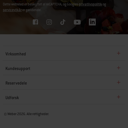
Dette websted er beskyttet af reCAPTCHA, og Googles
privatlivspolitik
og
servicevilkår
er gældende.
Virksomhed
Kundesupport
Reservedele
Udforsk
© Weber 2026. Alle rettigheder.