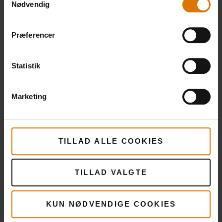
Lidt mel til at drysse på underlaget
Nødvendig
Rapsolie eller olivenolie
Præferencer
Persille
Statistik
Marketing
Weber Gourmet BBQ System Korean BBQ
TILLAD ALLE COOKIES
PRINT THIS LIST
TILLAD VALGTE
KUN NØDVENDIGE COOKIES