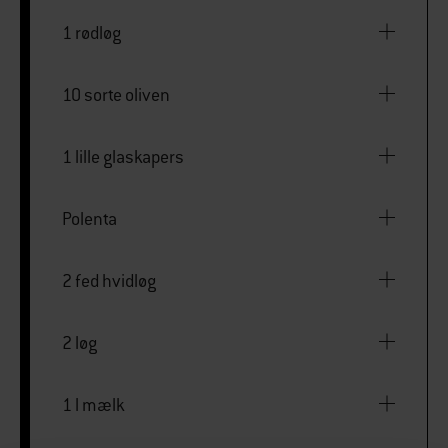
1 rødløg
10 sorte oliven
1 lille glaskapers
Polenta
2 fed hvidløg
2 løg
1 l mælk