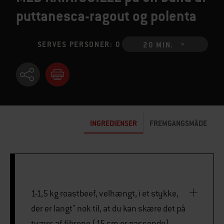
puttanesca-ragout og polenta
SERVES PERSONER: 0
20 MIN.
INGREDIENSER
FREMGANGSMÅDE
1-1,5 kg roastbeef, velhængt, i et stykke,
der er langt" nok til, at du kan skære det på
tværs af fibrene (15 cm er passende)