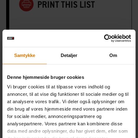
PRINT THIS LIST
Gør det nemt
Samtykke
Detaljer
Om
Anbefalet tilbehør
Denne hjemmeside bruger cookies
Vi bruger cookies til at tilpasse vores indhold og
Premium-
Forklæde
Grillbør
annoncer, til at vise dig funktioner til sociale medier og til
handskesæt
at analysere vores trafik. Vi deler også oplysninger om
Se
Se
din brug af vores hjemmeside med vores partnere inden
mere
mere
Se
for sociale medier, annonceringspartnere og
mere
analysepartnere. Vores partnere kan kombinere disse
data med andre oplysninger, du har givet dem, eller som