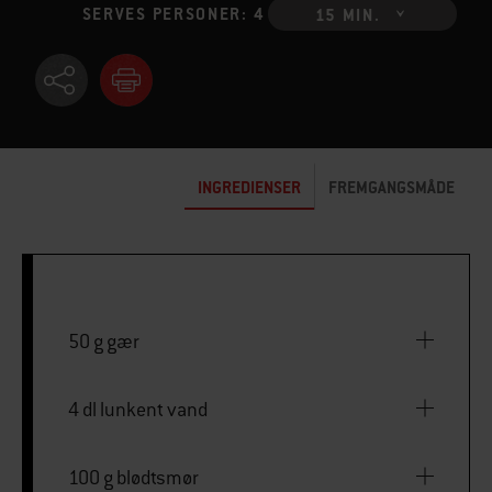
SERVES PERSONER: 4
15 MIN.
INGREDIENSER
FREMGANGSMÅDE
50 g gær
4 dl lunkent vand
100 g blødtsmør