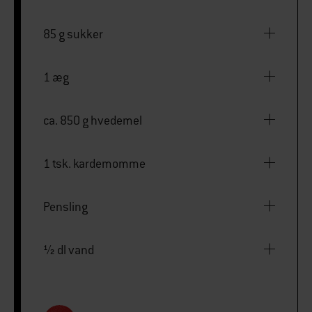
85 g sukker
1 æg
ca. 850 g hvedemel
1 tsk. kardemomme
Pensling
1⁄2 dl vand