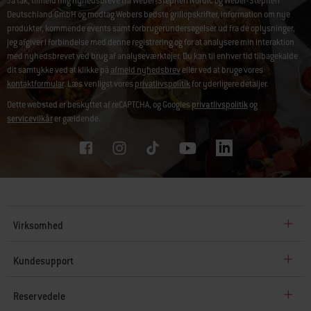
Ja tak, tilmeld mig nyhedsbreve fra Weber-Stephen Nordic og Weber-Stephen
Deutschland GmbH og modtag Webers bedste grillopskrifter, information om nye
produkter, kommende events samt forbrugerundersøgelser ud fra de oplysninger,
jeg afgiver i forbindelse med denne registrering og for at analysere min interaktion
med nyhedsbrevet ved brug af analyseværktøjer. Du kan til enhver tid tilbagekalde
dit samtykke ved at klikke på
afmeld nyhedsbrev
eller ved at bruge vores
kontaktformular
. Læs venligst vores
privatlivspolitik
for yderligere detaljer.
Dette websted er beskyttet af reCAPTCHA, og Googles
privatlivspolitik
og
servicevilkår
er gældende.
Virksomhed
Kundesupport
Reservedele