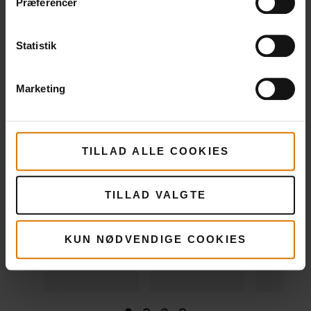
Præferencer
Røgplanker -
Stegepande
Premiu
Cedertræ, 2
salt- og
Statistik
Se
stk
pebersæ
mere
199,00 DK
149,25 DK
Marketing
Se
inkl. moms
mere
Se
mere
TILLAD ALLE COOKIES
TILLAD VALGTE
KUN NØDVENDIGE COOKIES