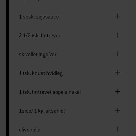
1 spsk. sojasauce
2 1/2 tsk. fintreven
skrællet ingefær
1 tsk. knust hvidløg
1 tsk. fintrevet appelsinskal
1side/ 1 kg laksefilet
olivenolie