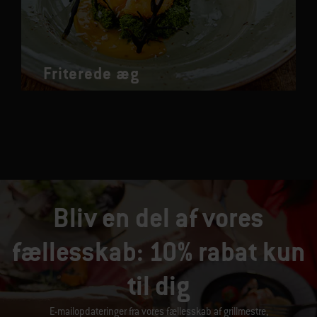
Friterede æg
Bliv en del af vores
fællesskab: 10% rabat kun
til dig
E-mailopdateringer fra vores fællesskab af grillmestre,