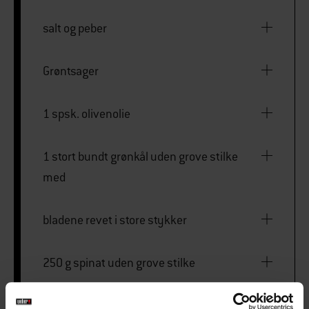
salt og peber
Grøntsager
1 spsk. olivenolie
1 stort bundt grønkål uden grove stilke
med
bladene revet i store stykker
250 g spinat uden grove stilke
1/4 tsk. salt