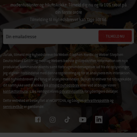
madentusiaster og friluftskokke. Tilmeld dig nu og få 10% rabat på
din første ordre
Tilmelding til nyhedsbrevet kan tage lidt tid.
TILMELD NU
Din emailadresse
Ja tak, tilmeld mig nyhedsbreve fra Weber-Stephen Nordic og Weber-Stephen
Deutschland GmbH og modtag Webers bedste grillopskrifter, information om nye
produkter, kommende events samt forbrugerundersøgelser ud fra de oplysninger,
jeg afgiver i forbindelse med denne registrering og for at analysere min interaktion
med nyhedsbrevet ved brug af analyseværktøjer. Du kan til enhver tid tilbagekalde
dit samtykke ved at klikke på
afmeld nyhedsbrev
eller ved at bruge vores
kontaktformular
. Læs venligst vores
privatlivspolitik
for yderligere detaljer.
Dette websted er beskyttet af reCAPTCHA, og Googles
privatlivspolitik
og
servicevilkår
er gældende.