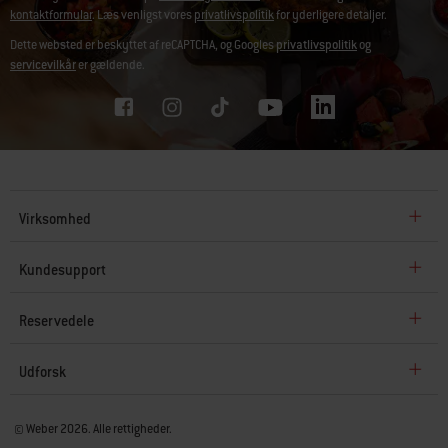
kontaktformular
. Læs venligst vores
privatlivspolitik
for yderligere detaljer.
Dette websted er beskyttet af reCAPTCHA, og Googles
privatlivspolitik
og
servicevilkår
er gældende.
Virksomhed
Kundesupport
Reservedele
Udforsk
© Weber 2026. Alle rettigheder.