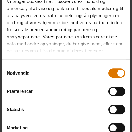
Vi bruger cookies til at tilpasse vores indhold og
annoncer, til at vise dig funktioner til sociale medier og til
at analysere vores trafik. Vi deler også oplysninger om
Gør det nemt
din brug af vores hjemmeside med vores partnere inden
Anbefalet tilbehør
for sociale medier, annonceringspartnere og
analysepartnere. Vores partnere kan kombinere disse
data med andre oplysninger, du har givet dem, eller som
de har indsamlet fra din brug af deres tjenester.
Premium-
Forklæde
Grillbør
handskesæt
Samtykkevalg
Se
Se
Nødvendig
mere
mere
Se
mere
Præferencer
Statistik
Marketing