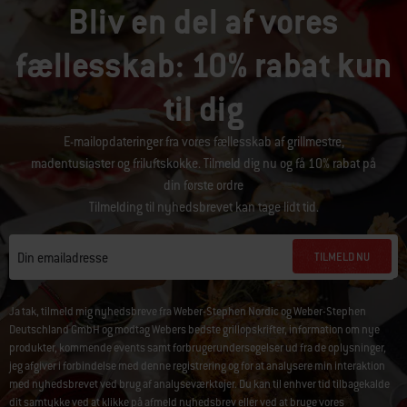
Bliv en del af vores
fællesskab: 10% rabat kun
til dig
E-mailopdateringer fra vores fællesskab af grillmestre,
madentusiaster og friluftskokke. Tilmeld dig nu og få 10% rabat på
din første ordre
Tilmelding til nyhedsbrevet kan tage lidt tid.
TILMELD NU
Din emailadresse
Ja tak, tilmeld mig nyhedsbreve fra Weber-Stephen Nordic og Weber-Stephen
Deutschland GmbH og modtag Webers bedste grillopskrifter, information om nye
produkter, kommende events samt forbrugerundersøgelser ud fra de oplysninger,
jeg afgiver i forbindelse med denne registrering og for at analysere min interaktion
med nyhedsbrevet ved brug af analyseværktøjer. Du kan til enhver tid tilbagekalde
dit samtykke ved at klikke på
afmeld nyhedsbrev
eller ved at bruge vores