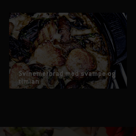
Svinemørbrad med svampe og
timian