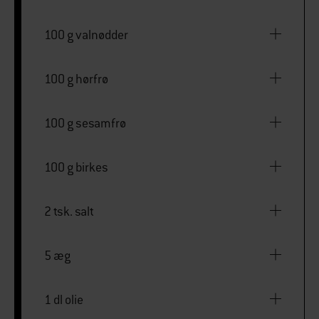
100 g valnødder
100 g hørfrø
100 g sesamfrø
100 g birkes
2 tsk. salt
5 æg
1 dl olie