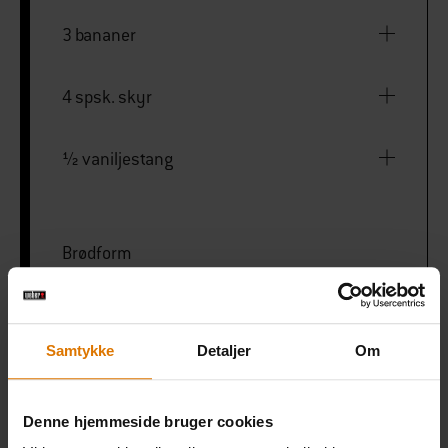
3 bananer
4 spsk. skyr
½ vaniljestang
Brødform
PRINT THIS LIST
Samtykke
Detaljer
Om
Denne hjemmeside bruger cookies