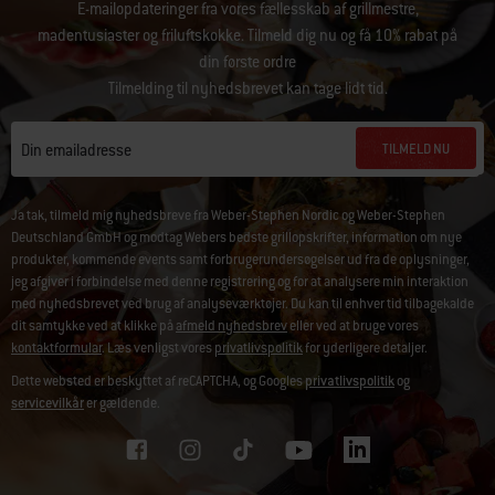
E-mailopdateringer fra vores fællesskab af grillmestre,
madentusiaster og friluftskokke. Tilmeld dig nu og få 10% rabat på
din første ordre
Tilmelding til nyhedsbrevet kan tage lidt tid.
TILMELD NU
Din emailadresse
Ja tak, tilmeld mig nyhedsbreve fra Weber-Stephen Nordic og Weber-Stephen
Deutschland GmbH og modtag Webers bedste grillopskrifter, information om nye
produkter, kommende events samt forbrugerundersøgelser ud fra de oplysninger,
jeg afgiver i forbindelse med denne registrering og for at analysere min interaktion
med nyhedsbrevet ved brug af analyseværktøjer. Du kan til enhver tid tilbagekalde
dit samtykke ved at klikke på
afmeld nyhedsbrev
eller ved at bruge vores
kontaktformular
. Læs venligst vores
privatlivspolitik
for yderligere detaljer.
Dette websted er beskyttet af reCAPTCHA, og Googles
privatlivspolitik
og
servicevilkår
er gældende.