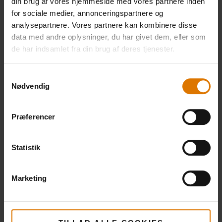
din brug af vores hjemmeside med vores partnere inden
for sociale medier, annonceringspartnere og
Grillbakke
iGrill Mini
Grillbør
analysepartnere. Vores partnere kan kombinere disse
649,00 DKK
data med andre oplysninger, du har givet dem, eller som
486,75 DKK
Se
Se
de har indsamlet fra din brug af deres tjenester.
inkl. moms
mere
mere
Se
Samtykkevalg
mere
Nødvendig
Præferencer
Statistik
Marketing