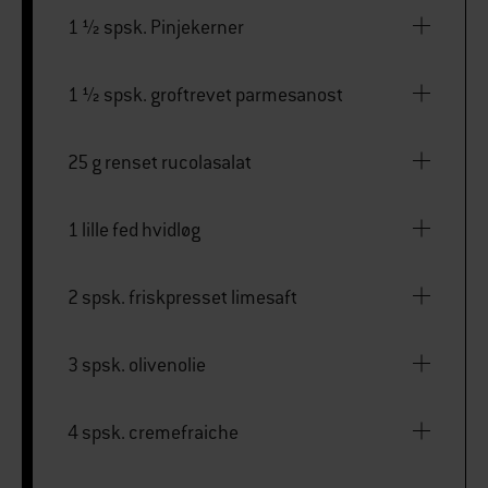
1 1⁄2 spsk. Pinjekerner
1 1⁄2 spsk. groftrevet parmesanost
25 g renset rucolasalat
1 lille fed hvidløg
2 spsk. friskpresset limesaft
3 spsk. olivenolie
4 spsk. cremefraiche