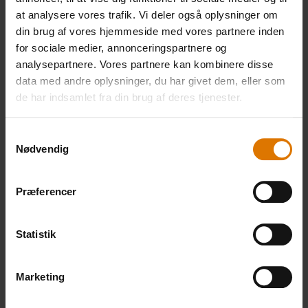
Gør det nemt
at analysere vores trafik. Vi deler også oplysninger om
Anbefalet tilbehør
din brug af vores hjemmeside med vores partnere inden
for sociale medier, annonceringspartnere og
analysepartnere. Vores partnere kan kombinere disse
data med andre oplysninger, du har givet dem, eller som
Premium
iGrill Mini
Grillbør
de har indsamlet fra din brug af deres tjenester.
649,00 DKK
grillspyd til
486,75 DKK
Se
rotisseri
inkl. moms
Samtykkevalg
mere
Nødvendig
Se
Se
mere
mere
Præferencer
Statistik
Marketing