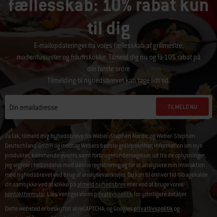
fællesskab: 10% rabat kun
til dig
E-mailopdateringer fra vores fællesskab af grillmestre,
madentusiaster og friluftskokke. Tilmeld dig nu og få 10% rabat på
din første ordre
Tilmelding til nyhedsbrevet kan tage lidt tid.
TILMELD NU
Din emailadresse
Ja tak, tilmeld mig nyhedsbreve fra Weber-Stephen Nordic og Weber-Stephen
Deutschland GmbH og modtag Webers bedste grillopskrifter, information om nye
produkter, kommende events samt forbrugerundersøgelser ud fra de oplysninger,
jeg afgiver i forbindelse med denne registrering og for at analysere min interaktion
med nyhedsbrevet ved brug af analyseværktøjer. Du kan til enhver tid tilbagekalde
dit samtykke ved at klikke på
afmeld nyhedsbrev
eller ved at bruge vores
kontaktformular
. Læs venligst vores
privatlivspolitik
for yderligere detaljer.
Dette websted er beskyttet af reCAPTCHA, og Googles
privatlivspolitik
og