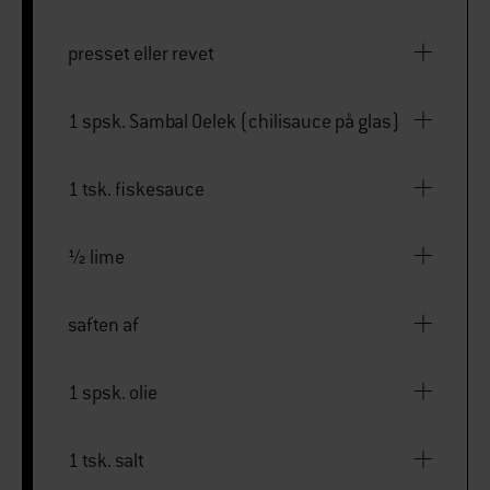
presset eller revet
1 spsk. Sambal Oelek (chilisauce på glas)
1 tsk. fiskesauce
½ lime
saften af
1 spsk. olie
1 tsk. salt