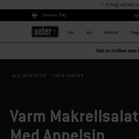
Fri fragt ved køb o
Danmark
(DA)
Ops
Vælg land
Gas
Kul
Elektrisk
Steg
Køb en hvilken som h
FISK & SKALDYR
ALLE OPSKRIFTER
Varm Makrellsalat
Med Appelsin