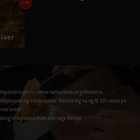
iver
Røget peberlaks
lopdateringer fra vores fællesskab af grillmestre,
tusiaster og friluftskokke. Tilmeld dig nu og få 10% rabat på
ørste ordre
lding til nyhedsbrevet kan tage lidt tid.