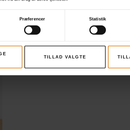
Gør det nemt
Anbefalet tilbehør
Præferencer
Statistik
GE
TILLAD VALGTE
TIL