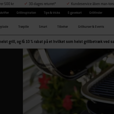
ver 500 kr
30-dages returret*
Kundeservice åben man-tors
krifter
Grillinspiration
Tips & tricks
E-gavekort
Grillfinder
eplade
Træpille
Smart
Tilbehør
Grillkurser & Events
elst grill, og få 10 % rabat på et hvilket som helst grillbetræk ved