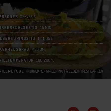
ERSONER
SERVES 6
ORBEREDELSESTID
15 MIN.
ILBEREDNINGSTID
1 - 1:05 T.
VÆRHEDSGRAD
MEDIUM
RILLTEMPERATUR
180-200 °C
RILLMETODE
INDIREKTE / GRILLNING PÅ CEDERTRÆSPLANKER