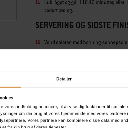
Luk låget og grill i 10-12 minutter, elle
cedertræsrøg.
SERVERING OG SIDSTE FIN
Vend salaten med honning-sennepsdress
Anret appelsinkvarterne og sølvskinned
Flæk de varme makrelfileter forsigtigt o
Detaljer
Server straks og nyd den røgede, citrus
ookies
se vores indhold og annoncer, til at vise dig funktioner til sociale
oplysninger om din brug af vores hjemmeside med vores partnere i
ysepartnere. Vores partnere kan kombinere disse data med andr
et fra din brug af deres tjenester.