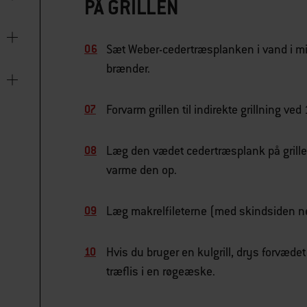
PÅ GRILLEN
Sæt Weber-cedertræsplanken i vand i mind
brænder.
Forvarm grillen til indirekte grillning ve
Læg den vædet cedertræsplank på grillen 
varme den op.
Læg makrelfileterne (med skindsiden n
Hvis du bruger en kulgrill, drys forvædet
træflis i en røgeæske.