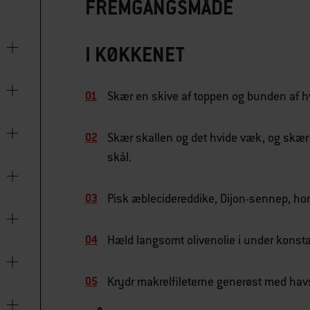
FREMGANGSMÅDE
I KØKKENET
Skær en skive af toppen og bunden af h
Skær skallen og det hvide væk, og skær 
skål.
Pisk æblecidereddike, Dijon-sennep, hon
Hæld langsomt olivenolie i under konsta
Krydr makrelfileterne generøst med havs