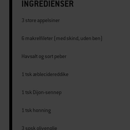
INGREDIENSER
3 store appelsiner
6 makrelfileter (med skind, uden ben)
Havsalt og sort peber
1 tsk æblecidereddike
1 tsk Dijon-sennep
1 tsk honning
3 spsk olivenolie