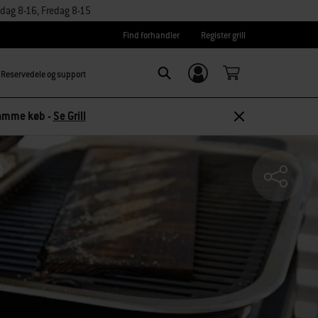
dag 8-16, Fredag 8-15
Find forhandler
Register grill
Reservedele og support
Log ind/
SEARCH
tilmeld dig
 samme køb -
Se Grill