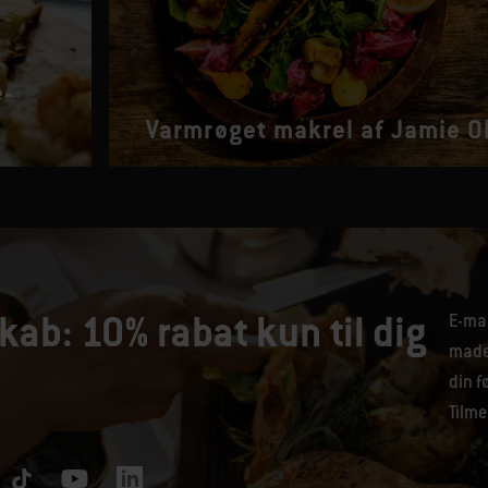
e-
Varmrøget makrel af Jamie Ol
kab: 10% rabat kun til dig
E-mai
maden
din f
Tilme