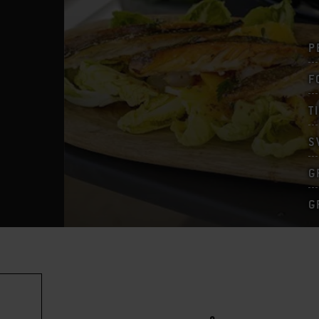
P
F
T
S
G
G