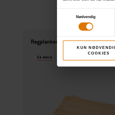
Samtykkevalg
Nødvendig
Røgplanker - Cedertræ
KUN NØDVENDI
COOKIES
Se mere