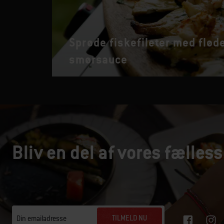
Sprøde fiskefileter med flød
smørsauce
Bliv en del af vores fælless
TILMELD NU
Din emailadresse