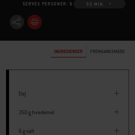
SERVES PERSONER: 6
55 MIN.
INGREDIENSER
FREMGANGSMÅDE
Dej
350 g hvedemel
6 g salt