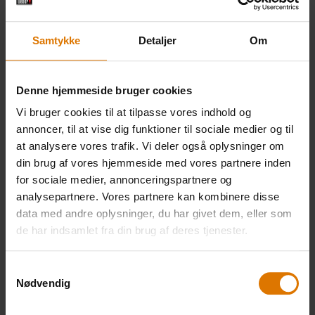
Weber Style-stegepande
Samtykke
Detaljer
Om
bagesten
Denne hjemmeside bruger cookies
Vi bruger cookies til at tilpasse vores indhold og
annoncer, til at vise dig funktioner til sociale medier og til
at analysere vores trafik. Vi deler også oplysninger om
PRINT THIS LIST
din brug af vores hjemmeside med vores partnere inden
for sociale medier, annonceringspartnere og
analysepartnere. Vores partnere kan kombinere disse
data med andre oplysninger, du har givet dem, eller som
de har indsamlet fra din brug af deres tjenester.
Gør det nemt
Samtykkevalg
Nødvendig
Anbefalet tilbehør