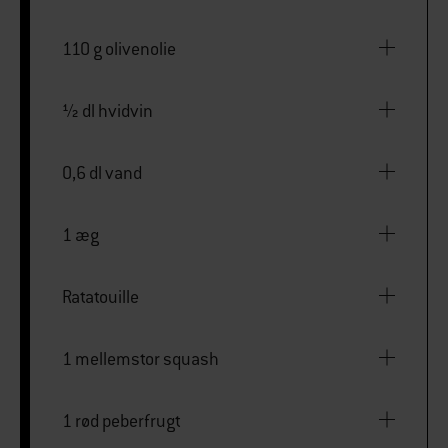
110 g olivenolie
½ dl hvidvin
0,6 dl vand
1 æg
Ratatouille
1 mellemstor squash
1 rød peberfrugt