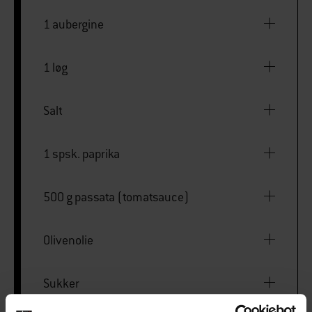
1 aubergine
1 løg
Salt
1 spsk. paprika
500 g passata (tomatsauce)
Olivenolie
Sukker