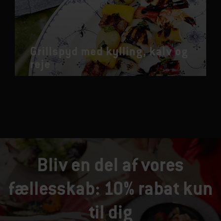
Grillspyd med kylling, kalv og
reje
Bliv en del af vores
fællesskab: 10% rabat kun
til dig