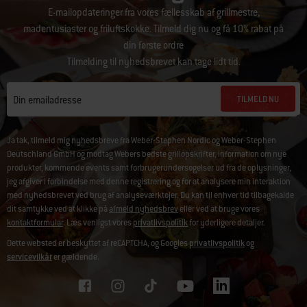
E-mailopdateringer fra vores fællesskab af grillmestre,
madentusiaster og friluftskokke. Tilmeld dig nu og få 10% rabat på
din første ordre
Tilmelding til nyhedsbrevet kan tage lidt tid.
TILMELD NU
Din emailadresse
Ja tak, tilmeld mig nyhedsbreve fra Weber-Stephen Nordic og Weber-Stephen
Deutschland GmbH og modtag Webers bedste grillopskrifter, information om nye
produkter, kommende events samt forbrugerundersøgelser ud fra de oplysninger,
jeg afgiver i forbindelse med denne registrering og for at analysere min interaktion
med nyhedsbrevet ved brug af analyseværktøjer. Du kan til enhver tid tilbagekalde
dit samtykke ved at klikke på
afmeld nyhedsbrev
eller ved at bruge vores
kontaktformular
. Læs venligst vores
privatlivspolitik
for yderligere detaljer.
Dette websted er beskyttet af reCAPTCHA, og Googles
privatlivspolitik
og
servicevilkår
er gældende.