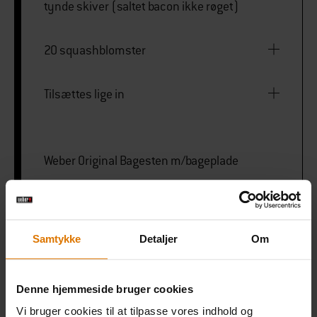
tynde skiver (saltet bacon ikke røget)
20 squashblomster
Tilsættes lige in
Weber Original Bagesten m/bageplade
PRINT THIS LIST
Samtykke
Detaljer
Om
Denne hjemmeside bruger cookies
Vi bruger cookies til at tilpasse vores indhold og