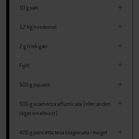
10 g salt
1,7 kg hvedemel
2 g frisk gær
Fyld
500 g squash
500 g scamorza affumicata (eller anden
røget smelteost)
400 g pancetta tesa stagionata i meget