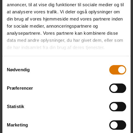
annoncer, til at vise dig funktioner til sociale medier og til
Gør det nemt
at analysere vores trafik. Vi deler også oplysninger om
din brug af vores hjemmeside med vores partnere inden
Anbefalet tilbehør
for sociale medier, annonceringspartnere og
analysepartnere. Vores partnere kan kombinere disse
data med andre oplysninger, du har givet dem, eller som
Premium-
Forklæde
Premiu
de har indsamlet fra din brug af deres tjenester.
handskesæt
salt- og
Se
Samtykkevalg
pebersæ
mere
Nødvendig
Se
199,00 DK
149,25 DK
mere
inkl. moms
Præferencer
Se
mere
Statistik
Marketing