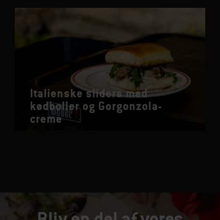
Italienske sliders med
kødboller og Gorgonzola-
creme
Bliv en del af vores