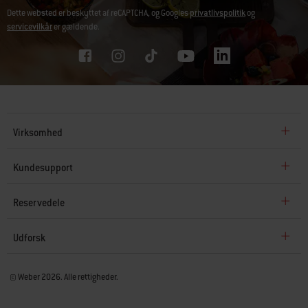
Dette websted er beskyttet af reCAPTCHA, og Googles
privatlivspolitik
og
servicevilkår
er gældende.
Virksomhed
Kundesupport
Reservedele
Udforsk
© Weber 2026. Alle rettigheder.