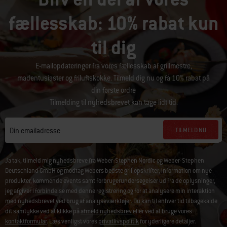
fællesskab: 10% rabat kun
til dig
E-mailopdateringer fra vores fællesskab af grillmestre,
madentusiaster og friluftskokke. Tilmeld dig nu og få 10% rabat på
din første ordre
Tilmelding til nyhedsbrevet kan tage lidt tid.
TILMELD NU
Din emailadresse
Ja tak, tilmeld mig nyhedsbreve fra Weber-Stephen Nordic og Weber-Stephen
Deutschland GmbH og modtag Webers bedste grillopskrifter, information om nye
produkter, kommende events samt forbrugerundersøgelser ud fra de oplysninger,
jeg afgiver i forbindelse med denne registrering og for at analysere min interaktion
med nyhedsbrevet ved brug af analyseværktøjer. Du kan til enhver tid tilbagekalde
dit samtykke ved at klikke på
afmeld nyhedsbrev
eller ved at bruge vores
kontaktformular
. Læs venligst vores
privatlivspolitik
for yderligere detaljer.