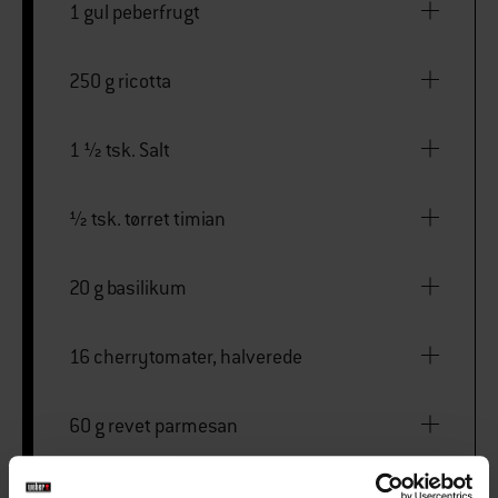
1 gul peberfrugt
250 g ricotta
1 ½ tsk. Salt
½ tsk. tørret timian
20 g basilikum
16 cherrytomater, halverede
60 g revet parmesan