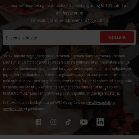
madentusiaster og friluftskokke. Tilmeld dig nu og få 10% rabat på
din første ordre
Tilmelding til nyhedsbrevet kan tage lidt tid.
TILMELD NU
Din emailadresse
Ja tak, tilmeld mig nyhedsbreve fra Weber-Stephen Nordic og Weber-Stephen
Deutschland GmbH og modtag Webers bedste grillopskrifter, information om nye
produkter, kommende events samt forbrugerundersøgelser ud fra de oplysninger,
jeg afgiver i forbindelse med denne registrering og for at analysere min interaktion
med nyhedsbrevet ved brug af analyseværktøjer. Du kan til enhver tid tilbagekalde
dit samtykke ved at klikke på
afmeld nyhedsbrev
eller ved at bruge vores
kontaktformular
. Læs venligst vores
privatlivspolitik
for yderligere detaljer.
Dette websted er beskyttet af reCAPTCHA, og Googles
privatlivspolitik
og
servicevilkår
er gældende.