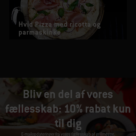
Hvid Pizza med ricotta og
parmaskinke
Bliv en del af vores
fællesskab: 10% rabat kun
til dig
E-mailopdateringer fra vores fællesskab af grillmestre,