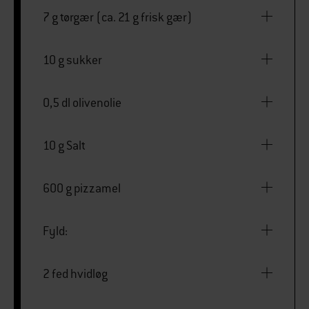
7 g tørgær (ca. 21 g frisk gær)
10 g sukker
0,5 dl olivenolie
10 g Salt
600 g pizzamel
Fyld:
2 fed hvidløg