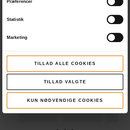
Præferencer
Grillsten
Pizzaspade
Pizzahju
Statistik
Se
Se
Se
mere
mere
mere
Marketing
TILLAD ALLE COOKIES
TILLAD VALGTE
KUN NØDVENDIGE COOKIES