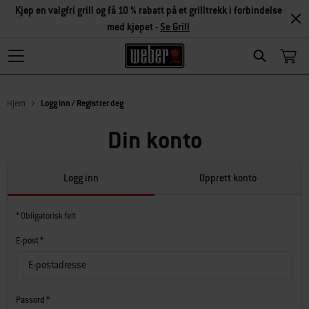
Kjøp en valgfri grill og få 10 % rabatt på et grilltrekk i forbindelse
med kjøpet -
Se Grill
Search
Hjem
Logg inn / Registrer deg
Din konto
Logg inn
Opprett konto
* Obligatorisk felt
E-post *
Passord *