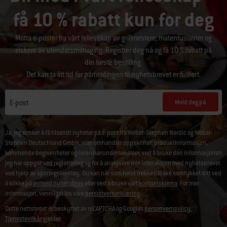
få 10 % rabatt kun for deg
Motta e-poster fra vårt fellesskap av grillmestere, matentusiaster og
elskere av utendørsmatlaging. Registrer deg nå og få 10 % rabatt på
din første bestilling.
Det kan ta litt tid før påmeldingen til nyhetsbrevet er fullført.
Meld deg på
E-post
Ja, jeg ønsker å få tilsendt nyheter på e-post fra Weber-Stephen Nordic og Weber-
Stephen Deutschland GmbH, som omhandler oppskrifter, produktinformasjon,
kommende begivenheter og forbrukerundersøkelser, ved å bruke den informasjonen
jeg har oppgitt ved registrering og for å analysere min interaksjon med nyhetsbrevet
ved hjelp av sporingsverktøy. Du kan når som helst trekke tilbake samtykket ditt ved
å klikke på
avmeld nyhetsbrev
eller ved å bruke vårt
kontaktskjema
. For mer
informasjon, vennligst les våre
personvernerklæring
.
Dette nettstedet er beskyttet av reCAPTCHA og Googles
personvernpolicy.
Tjenestevilkår
gjelder.