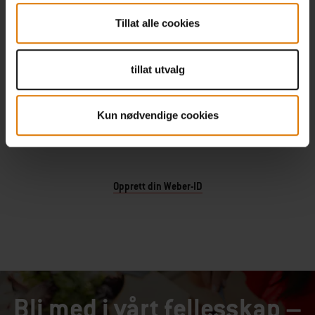
NYE OPPSKRIFTER
Tillat alle cookies
Motta våre nyeste oppskrifter
tillat utvalg
SE TIPS OG TRIKS
Kun nødvendige cookies
Inspirasjon, grillkunnskap, tips og teknikker
Opprett din Weber-ID
Bli med i vårt fellesskap –