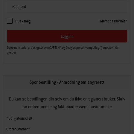
Husk meg
Glemt passordet?
Logg inn
Dette nettstedet er beskyttet av reCAPTCHA og Googles
personvernpolicy.
Tjenestevilkår
gjelder.
Spor bestilling / Anmodning om angrerett
Du kan se bestillingen din selv om du ikke er registrert bruker. Skriv
inn ordrenummer og fakturaadressens postnummer.
* Obligatorisk felt
Ordrenummer *