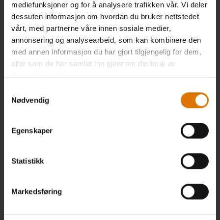
mediefunksjoner og for å analysere trafikken vår. Vi deler
dessuten informasjon om hvordan du bruker nettstedet
Fordeler med en Weber-ID
vårt, med partnerne våre innen sosiale medier,
annonsering og analysearbeid, som kan kombinere den
med annen informasjon du har gjort tilgjengelig for dem,
eller som de har samlet inn gjennom din bruk av
tjenestene deres.
REGISTRER GRILLEN DIN
Samtykkevalg
Rask og enkel tilgang til håndbøker, reservedeler og garanti.
Nødvendig
Egenskaper
EKSKLUSIVE PRODUKTER
Statistikk
Vær den første til å motta info om nye og eksklusive produkter
Markedsføring