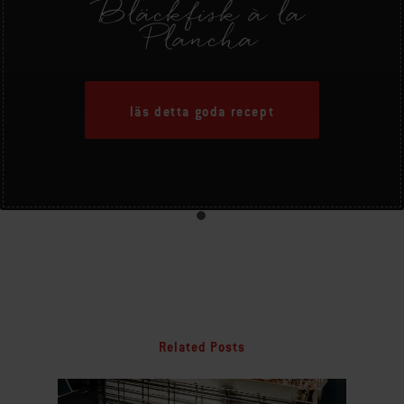
Bläckfisk à la
Plancha
läs detta goda recept
Related Posts