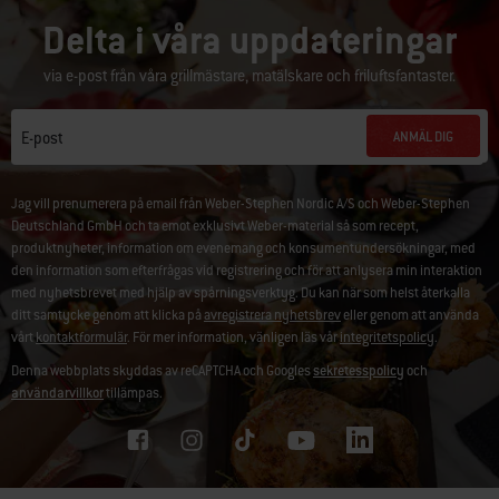
Delta i våra uppdateringar
via e-post från våra grillmästare, matälskare och friluftsfantaster.
ANMÄL DIG
E-post
Jag vill prenumerera på email från Weber-Stephen Nordic A/S och Weber-Stephen
Deutschland GmbH och ta emot exklusivt Weber-material så som recept,
produktnyheter, information om evenemang och konsumentundersökningar, med
den information som efterfrågas vid registrering och för att anlysera min interaktion
med nyhetsbrevet med hjälp av spårningsverktyg. Du kan när som helst återkalla
ditt samtycke genom att klicka på
avregistrera nyhetsbrev
eller genom att använda
vårt
kontaktformulär
. För mer information, vänligen läs vår
integritetspolicy
.
Denna webbplats skyddas av reCAPTCHA och Googles
sekretesspolicy
och
användarvillkor
tillämpas.