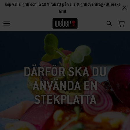
Köp valfri grill och få 10 % rabatt på valfritt grillöverdrag -
Utforska
Grill
SEARCH
DÄRFÖR SKA DU
ANVÄNDA EN
STEKPLATTA