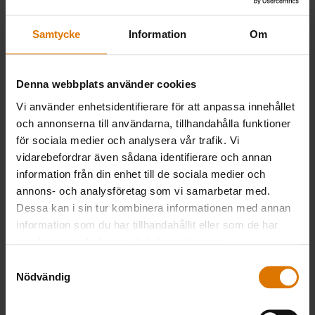
Use
halstrad bläckfisk med avokado och tomat –
Next
bläckfisken fick en jämn och vacker färg.
Samtycke
Information
Om
and
Stekbordet gör det möjligt att laga tunnare och
Previous
känsligare ingredienser på en grill och även
buttons
arbeta med steksky. Stekbordet
Denna webbplats använder cookies
to
innebärverkligen en extra nivå jämfört med att
Vi använder enhetsidentifierare för att anpassa innehållet
navigate.
bara använda en grill.
och annonserna till användarna, tillhandahålla funktioner
för sociala medier och analysera vår trafik. Vi
vidarebefordrar även sådana identifierare och annan
DET BÄSTA VERKTYGET
information från din enhet till de sociala medier och
annons- och analysföretag som vi samarbetar med.
Dessa kan i sin tur kombinera informationen med annan
information som du har tillhandahållit eller som de har
samlat in när du har använt deras tjänster.
Samtyckesval
Nödvändig